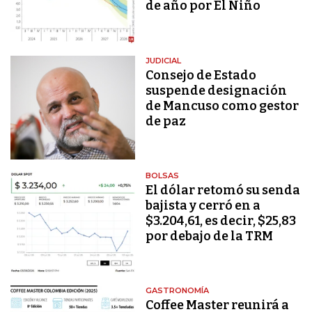
de año por El Niño
JUDICIAL
Consejo de Estado
suspende designación
de Mancuso como gestor
de paz
BOLSAS
El dólar retomó su senda
bajista y cerró en a
$3.204,61, es decir, $25,83
por debajo de la TRM
GASTRONOMÍA
Coffee Master reunirá a