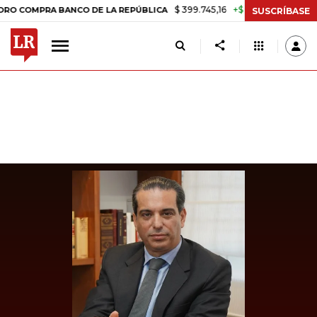
$ 399.745,16
+$ 2.295,71
+0,58%
MPRA BANCO DE LA REPÚBLICA
TA
SUSCRÍBASE