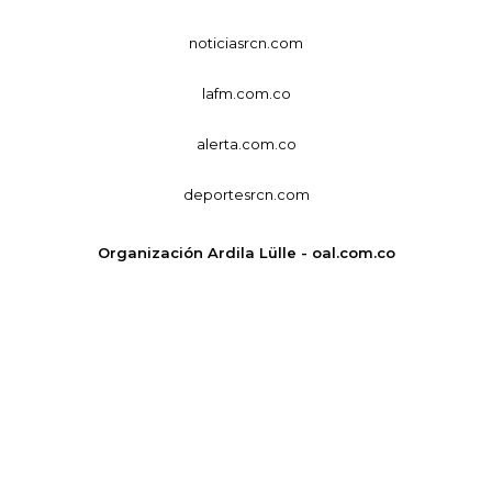
noticiasrcn.com
lafm.com.co
alerta.com.co
deportesrcn.com
Organización Ardila Lülle - oal.com.co