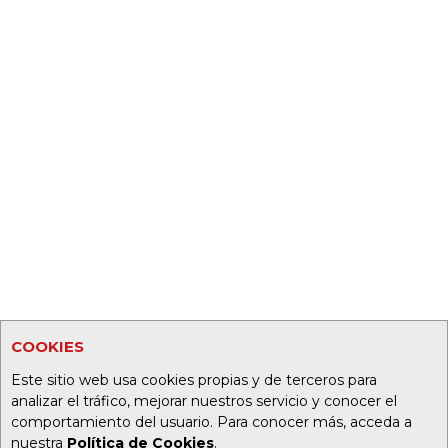
COOKIES
Este sitio web usa cookies propias y de terceros para
analizar el tráfico, mejorar nuestros servicio y conocer el
comportamiento del usuario. Para conocer más, acceda a
nuestra
Política de Cookies
.