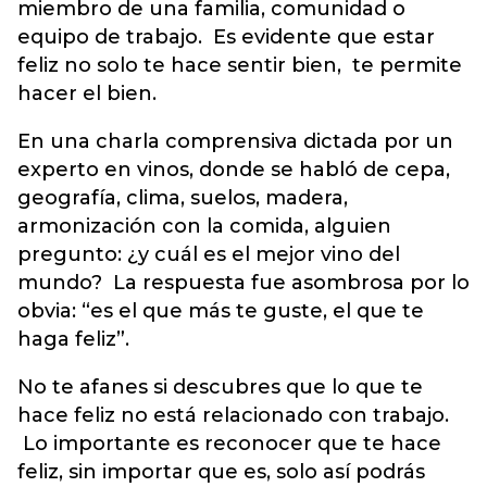
miembro de una familia, comunidad o
equipo de trabajo. Es evidente que estar
feliz no solo te hace sentir bien, te permite
hacer el bien.
En una charla comprensiva dictada por un
experto en vinos, donde se habló de cepa,
geografía, clima, suelos, madera,
armonización con la comida, alguien
pregunto: ¿y cuál es el mejor vino del
mundo? La respuesta fue asombrosa por lo
obvia: “es el que más te guste, el que te
haga feliz”.
No te afanes si descubres que lo que te
hace feliz no está relacionado con trabajo.
Lo importante es reconocer que te hace
feliz, sin importar que es, solo así podrás