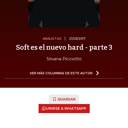
ANALISTAS
21/03/2017
Soft es el nuevo hard - parte 3
Silvana Picciotto
VER MÁS COLUMNAS DE ESTE AUTOR
GUARDAR
UNIRSE A WHATSAPP