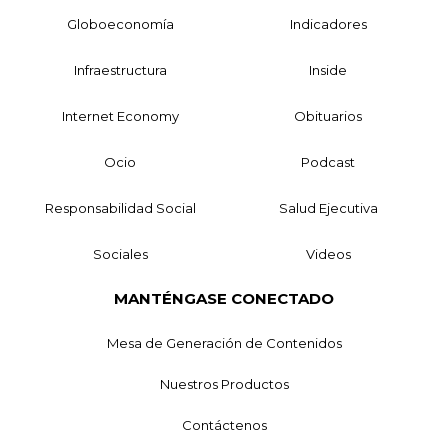
Globoeconomía
Indicadores
Infraestructura
Inside
Internet Economy
Obituarios
Ocio
Podcast
Responsabilidad Social
Salud Ejecutiva
Sociales
Videos
MANTÉNGASE CONECTADO
Mesa de Generación de Contenidos
Nuestros Productos
Contáctenos