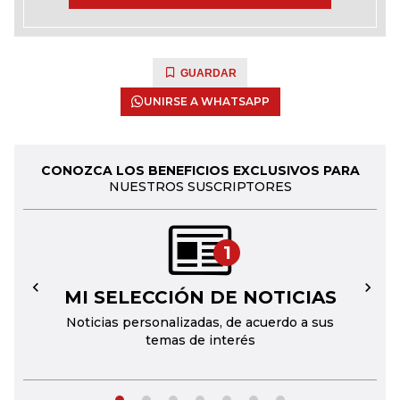
GUARDAR
UNIRSE A WHATSAPP
CONOZCA LOS BENEFICIOS EXCLUSIVOS PARA
NUESTROS SUSCRIPTORES
1
MI SELECCIÓN DE NOTICIAS
←
→
Noticias personalizadas, de acuerdo a sus
temas de interés