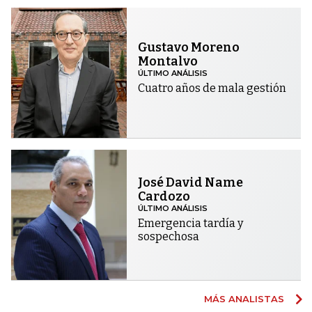
Gustavo Moreno
Montalvo
ÚLTIMO ANÁLISIS
Cuatro años de mala gestión
José David Name
Cardozo
ÚLTIMO ANÁLISIS
Emergencia tardía y
sospechosa
MÁS ANALISTAS