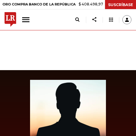
$ 408.498,97
+$ 8.753,81
+2,19%
COMPRA BANCO DE LA REPÚBLICA
SUSCRÍBASE