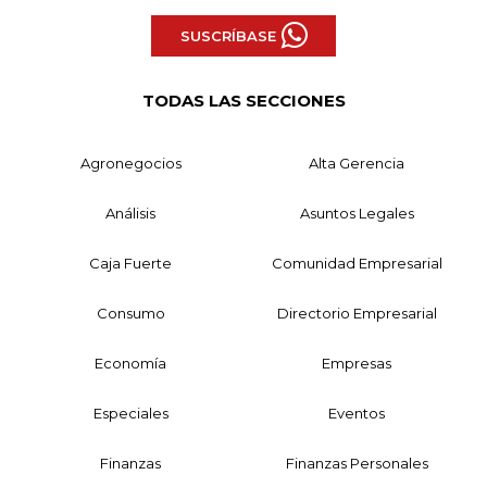
SUSCRÍBASE
TODAS LAS SECCIONES
Agronegocios
Alta Gerencia
Análisis
Asuntos Legales
Caja Fuerte
Comunidad Empresarial
Consumo
Directorio Empresarial
Economía
Empresas
Especiales
Eventos
Finanzas
Finanzas Personales