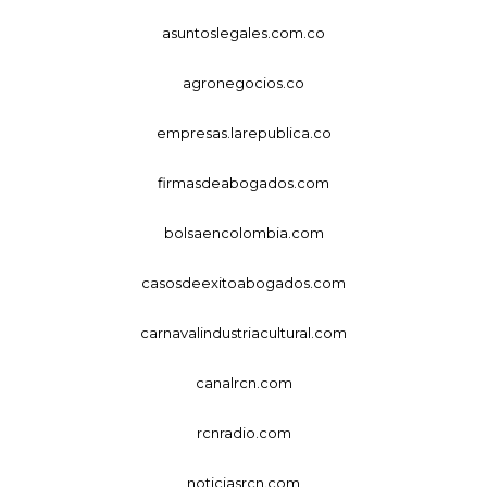
asuntoslegales.com.co
agronegocios.co
empresas.larepublica.co
firmasdeabogados.com
bolsaencolombia.com
casosdeexitoabogados.com
carnavalindustriacultural.com
canalrcn.com
rcnradio.com
noticiasrcn.com