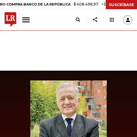
$ 408.498,97
+$ 8.753,81
+2,19%
PRA BANCO DE LA REPÚBLICA
TA
SUSCRÍBASE