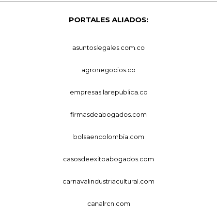
PORTALES ALIADOS:
asuntoslegales.com.co
agronegocios.co
empresas.larepublica.co
firmasdeabogados.com
bolsaencolombia.com
casosdeexitoabogados.com
carnavalindustriacultural.com
canalrcn.com