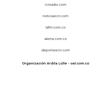
rcnradio.com
noticiasrcn.com
lafm.com.co
alerta.com.co
deportesrcn.com
Organización Ardila Lülle - oal.com.co