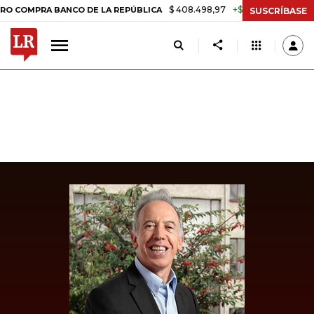
$ 408.498,97
+$ 8.753,81
+2,19%
PRA BANCO DE LA REPÚBLICA
TA
SUSCRÍBASE