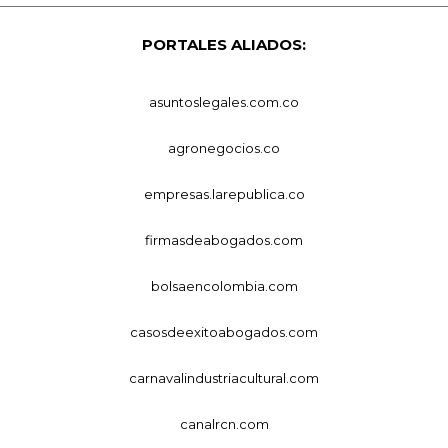
PORTALES ALIADOS:
asuntoslegales.com.co
agronegocios.co
empresas.larepublica.co
firmasdeabogados.com
bolsaencolombia.com
casosdeexitoabogados.com
carnavalindustriacultural.com
canalrcn.com