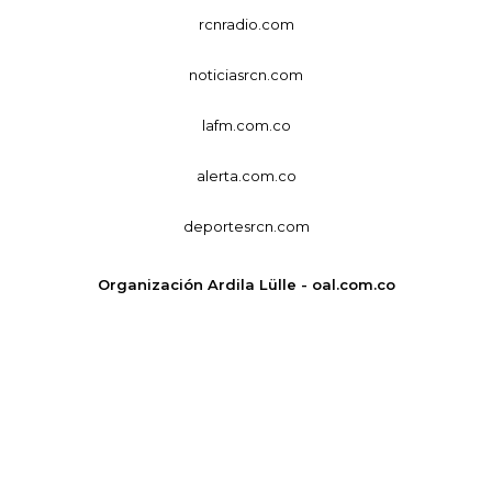
rcnradio.com
noticiasrcn.com
lafm.com.co
alerta.com.co
deportesrcn.com
Organización Ardila Lülle - oal.com.co