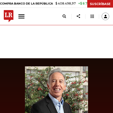
$ 408.498,97
+$ 8.753,81
+2,19%
BANCO DE LA REPÚBLICA
TASA 
SUSCRÍBASE