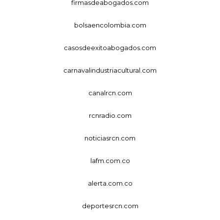
firmasdeabogados.com
bolsaencolombia.com
casosdeexitoabogados.com
carnavalindustriacultural.com
canalrcn.com
rcnradio.com
noticiasrcn.com
lafm.com.co
alerta.com.co
deportesrcn.com