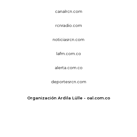
canalrcn.com
rcnradio.com
noticiasrcn.com
lafm.com.co
alerta.com.co
deportesrcn.com
Organización Ardila Lülle - oal.com.co