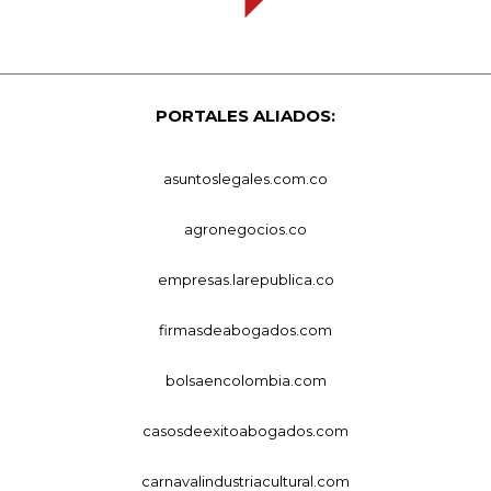
PORTALES ALIADOS:
asuntoslegales.com.co
agronegocios.co
empresas.larepublica.co
firmasdeabogados.com
bolsaencolombia.com
casosdeexitoabogados.com
carnavalindustriacultural.com