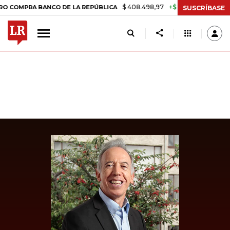
$ 408.498,97
+$ 8.753,81
+2,19%
RA BANCO DE LA REPÚBLICA
TAS
SUSCRÍBASE