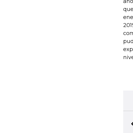
aho
que
ene
201
com
pud
exp
niv