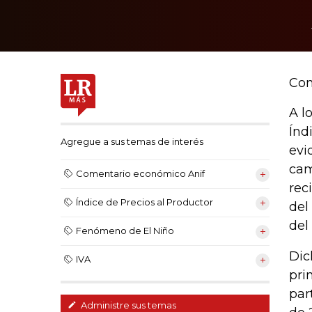
Con
A l
Índ
Agregue a sus temas de interés
evi
cam
Comentario económico Anif
rec
Índice de Precios al Productor
del
del 
Fenómeno de El Niño
Dic
IVA
pri
par
Administre sus temas