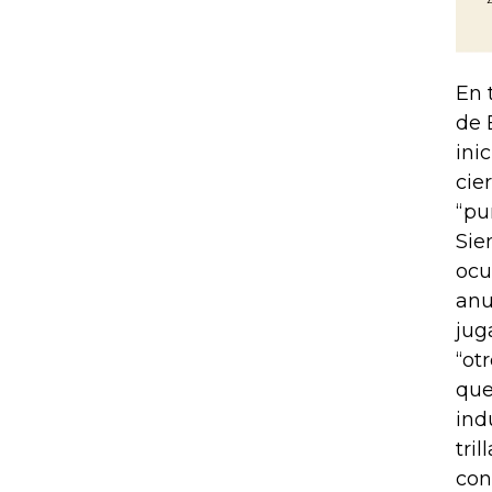
En 
de 
ini
cie
“pu
Sie
ocu
anu
jug
“ot
que
ind
tri
con