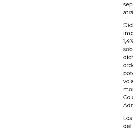
sep
atrá
Dic
imp
1,4
sob
dic
ord
pot
vol
mom
Col
Adm
Los
del