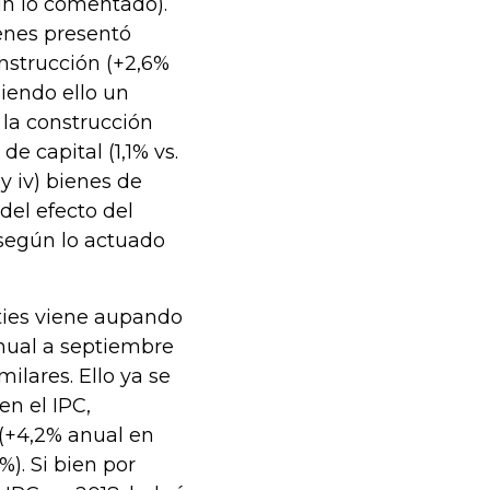
ún lo comentado).
enes presentó
onstrucción (+2,6%
siendo ello un
 la construcción
e capital (1,1% vs.
 y iv) bienes de
 del efecto del
 según lo actuado
ities viene aupando
anual a septiembre
ilares. Ello ya se
en el IPC,
 (+4,2% anual en
). Si bien por