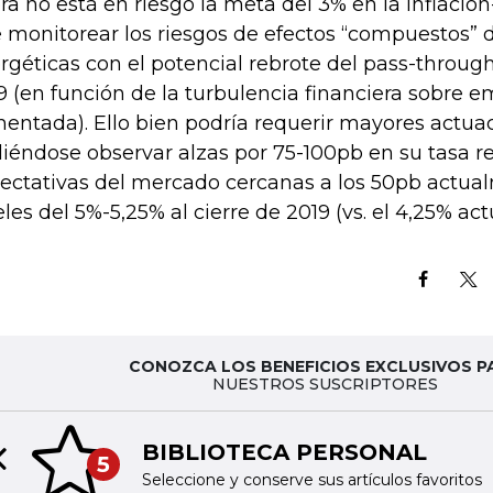
ra no está en riesgo la meta del 3% en la inflació
 monitorear los riesgos de efectos “compuestos” 
rgéticas con el potencial rebrote del pass-throug
9 (en función de la turbulencia financiera sobre 
entada). Ello bien podría requerir mayores actuac
iéndose observar alzas por 75-100pb en su tasa re
ectativas del mercado cercanas a los 50pb actual
eles del 5%-5,25% al cierre de 2019 (vs. el 4,25% actu
CONOZCA LOS BENEFICIOS EXCLUSIVOS P
NUESTROS SUSCRIPTORES
BIBLIOTECA PERSONAL
5
Previous slide
Seleccione y conserve sus artículos favoritos