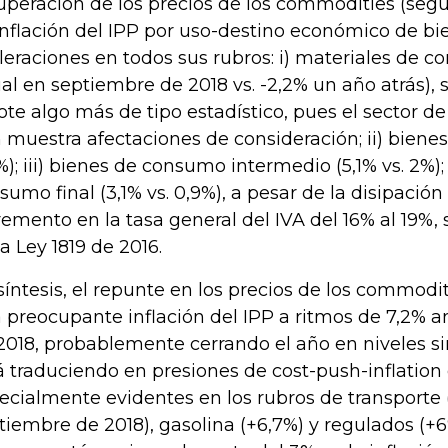
uperación de los precios de los commodities (seg
inflación del IPP por uso-destino económico de bi
leraciones en todos sus rubros: i) materiales de c
al en septiembre de 2018 vs. -2,2% un año atrás), 
ote algo más de tipo estadístico, pues el sector de
 muestra afectaciones de consideración; ii) bienes d
%); iii) bienes de consumo intermedio (5,1% vs. 2%);
sumo final (3,1% vs. 0,9%), a pesar de la disipación
remento en la tasa general del IVA del 16% al 19%,
la Ley 1819 de 2016.
síntesis, el repunte en los precios de los commod
 preocupante inflación del IPP a ritmos de 7,2% 
2018, probablemente cerrando el año en niveles sim
á traduciendo en presiones de cost-push-inflation 
ecialmente evidentes en los rubros de transporte
tiembre de 2018), gasolina (+6,7%) y regulados (+6%