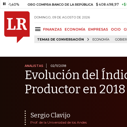
0%
$ 408.498,97
+$ 8.753,81
ORO COMPRA BANCO DE LA REPÚBLICA
DOMINGO, 09 DE AGOSTO DE 2026
FINANZAS
ECONOMÍA
EMPRESAS
OCIO
G
TEMAS DE CONVERSACIÓN
ECONOMÍA
GOBIE
ANALISTAS
02/11/2018
Evolución del Índi
Productor en 2018
Sergio Clavijo
Prof. de la Universidad de los Andes