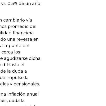
 vs. 0,3% de un año
h cambiario vía
tmos promedio del
ilidad financiera
ado una reversa en
a-a-punta del
 cerca los
de agudizarse dicha
Fed. Hasta el
 de la duda a
que impulse la
ales y pensionales.
na inflación anual
ás), dada la