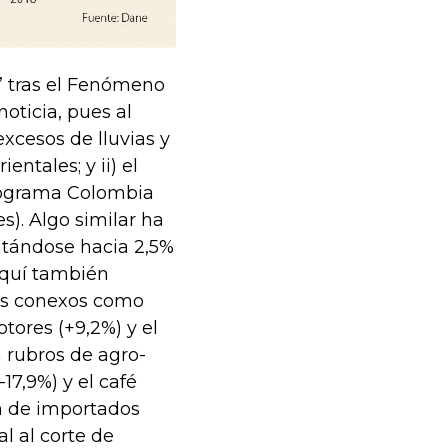
a” tras el Fenómeno
oticia, pues al
xcesos de lluvias y
entales; y ii) el
programa Colombia
s). Algo similar ha
entándose hacia 2,5%
 Aquí también
tos conexos como
tores (+9,2%) y el
 rubros de agro-
17,9%) y el café
ión de importados
l al corte de