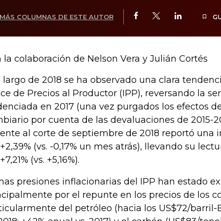
MÁS COLUMNAS DE ESTE AUTOR
G
 la colaboración de Nelson Vera y Julián Cortés
o largo de 2018 se ha observado una clara tendenci
ice de Precios al Productor (IPP), reversando la 
denciada en 2017 (una vez purgados los efectos d
biario por cuenta de las devaluaciones de 2015-20
iente al corte de septiembre de 2018 reportó una 
 +2,39% (vs. -0,17% un mes atrás), llevando su lectu
+7,21% (vs. +5,16%).
has presiones inflacionarias del IPP han estado e
ncipalmente por el repunte en los precios de los 
ticularmente del petróleo (hacia los US$72/barril-B