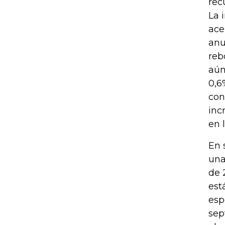
rec
La 
ace
anu
reb
aún
0,6
con
inc
en 
En 
una
de 
est
esp
sep