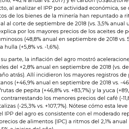
2018; +42% anual vs. 2017) y el carbón (US$83/tone
cto, al analizar el IPP por actividad económica, se
tos de los bienes de la minería han repuntado a r
al al corte de septiembre de 2018 (vs. 3,5% anual u
explica por los mayores precios de los aceites de 
uminosos (48,8% anual en septiembre de 2018 vs. 5
a hulla (+5,8% vs. -1,6%).
 su parte, la inflación del agro mostró aceleraci
eles del +2,8% anual en septiembre de 2018 (vs. def
año atrás). Allí incidieron los mayores registros de 
tanos (+46,9% anual en septiembre de 2018 vs. -46
 frutas de pepita (+46,8% vs. +83,7%) y la yuca (+89,
o contrarrestando los menores precios del café (-11,
talizas (-25,3% vs. +107,7%). Nótese cómo esta leve
el IPP del agro es consistente con el moderado r
 precios de alimentos (IPC) a ritmos del 2,1% anual (