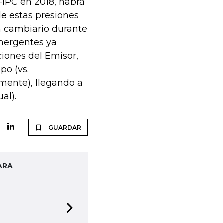
n-IPC en 2018, habrá
de estas presiones
h cambiario durante
emergentes ya
iones del Emisor,
po (vs.
mente), llegando a
al).
GUARDAR
ARA
Next slide