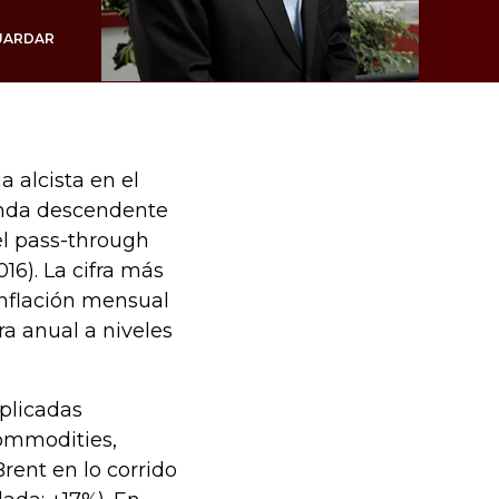
UARDAR
a alcista en el
senda descendente
el pass-through
16). La cifra más
inflación mensual
ra anual a niveles
xplicadas
commodities,
rent en lo corrido