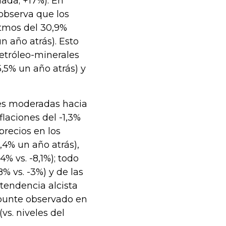
lada; +17%). En
 observa que los
itmos del 30,9%
n año atrás). Esto
petróleo-minerales
,5% un año atrás) y
ones moderadas hacia
laciones del -1,3%
precios en los
,4% un año atrás),
4% vs. -8,1%); todo
8% vs. -3%) y de las
 tendencia alcista
epunte observado en
vs. niveles del