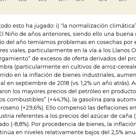
todo esto ha jugado: i) “la normalización climátic
El Niño de años anteriores, siendo ello una buena n
cio del año temíamos problemas en cosechas por e
rres viales, particularmente en la vía a los Llanos Ori
rgamiento” de excesos de oferta derivados del 
mbra (particularmente en cultivos de arroz-cereale
rrido en la inflación de bienes industriales, aum
al en septiembre de 2018 (vs. 1,2% un año atrás).
aron los mayores precios del petróleo en produc
ros combustibles” (+44,1%), la gasolina para automo
roseno (+29,6%). Ello compensó las deflaciones en
ustria referentes a los precios del azúcar de caña (-
llado (-8,8%). Por procedencia de bienes, la inflac
tinúa en niveles relativamente bajos del 2,5% anua