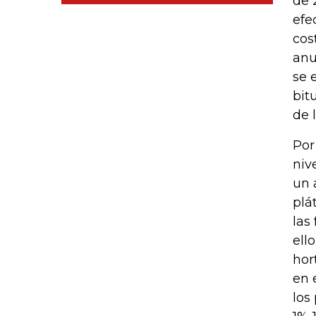
de 
efe
cos
anu
se 
bit
de l
Por
niv
un 
plá
las
ell
hor
en 
los