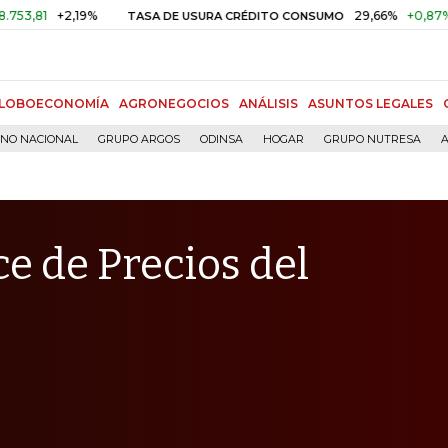
+2,19%
29,66%
+0,87%
+3,02
TASA DE USURA CRÉDITO CONSUMO
LOBOECONOMÍA
AGRONEGOCIOS
ANÁLISIS
ASUNTOS LEGALES
RNO NACIONAL
GRUPO ARGOS
ODINSA
HOGAR
GRUPO NUTRESA
A
ce de Precios del