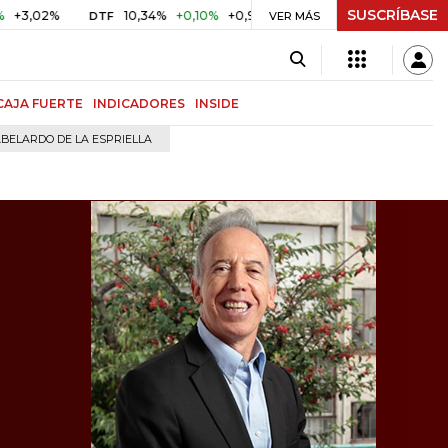
SUSCRÍBASE
%
10,34%
+0,10%
+0,98%
$ 417,01
+$ 0,05
+0,01%
DTF
UVR
VER MÁS
CAJA FUERTE
INDICADORES
INSIDE
BELARDO DE LA ESPRIELLA