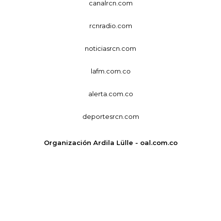
canalrcn.com
rcnradio.com
noticiasrcn.com
lafm.com.co
alerta.com.co
deportesrcn.com
Organización Ardila Lülle - oal.com.co