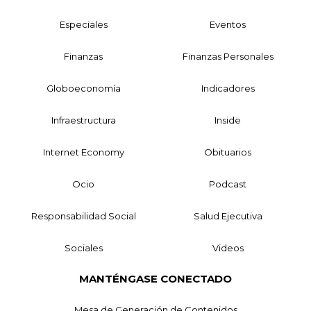
Especiales
Eventos
Finanzas
Finanzas Personales
Globoeconomía
Indicadores
Infraestructura
Inside
Internet Economy
Obituarios
Ocio
Podcast
Responsabilidad Social
Salud Ejecutiva
Sociales
Videos
MANTÉNGASE CONECTADO
Mesa de Generación de Contenidos