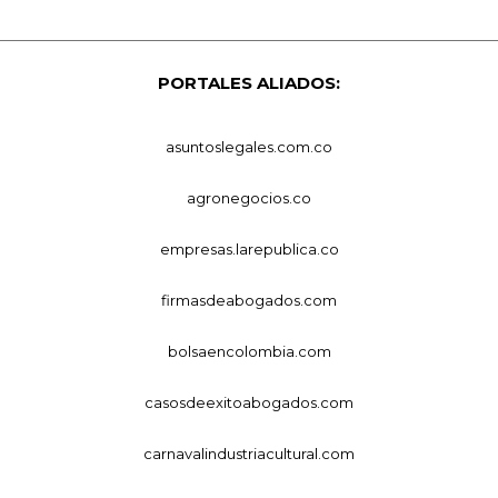
PORTALES ALIADOS:
asuntoslegales.com.co
agronegocios.co
empresas.larepublica.co
firmasdeabogados.com
bolsaencolombia.com
casosdeexitoabogados.com
carnavalindustriacultural.com