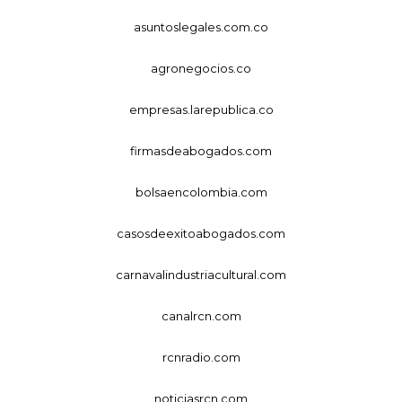
asuntoslegales.com.co
agronegocios.co
empresas.larepublica.co
firmasdeabogados.com
bolsaencolombia.com
casosdeexitoabogados.com
carnavalindustriacultural.com
canalrcn.com
rcnradio.com
noticiasrcn.com