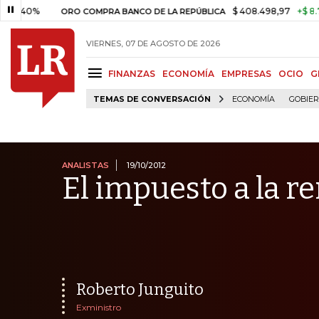
$ 408.498,97
+$ 8.753,81
+2
ORO COMPRA BANCO DE LA REPÚBLICA
VIERNES, 07 DE AGOSTO DE 2026
FINANZAS
ECONOMÍA
EMPRESAS
OCIO
G
TEMAS DE CONVERSACIÓN
ECONOMÍA
GOBIE
ANALISTAS
19/10/2012
El impuesto a la r
Roberto Junguito
Exministro