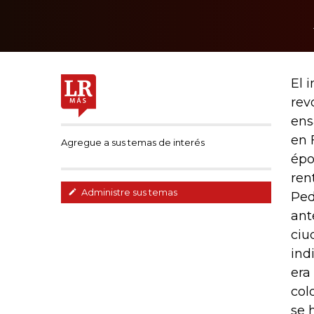
El 
rev
ens
en 
Agregue a sus temas de interés
épo
ren
Administre sus temas
Ped
ant
ciu
ind
era
col
se 