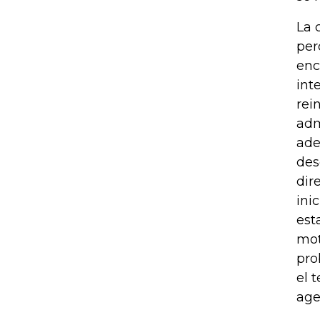
La 
per
enc
int
rei
adm
ade
des
dir
ini
est
mot
pro
el 
age