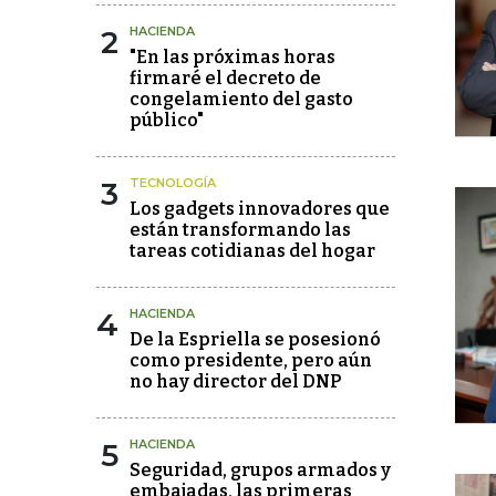
2
HACIENDA
"En las próximas horas
firmaré el decreto de
congelamiento del gasto
público"
3
TECNOLOGÍA
Los gadgets innovadores que
están transformando las
tareas cotidianas del hogar
4
HACIENDA
De la Espriella se posesionó
como presidente, pero aún
no hay director del DNP
5
HACIENDA
Seguridad, grupos armados y
embajadas, las primeras