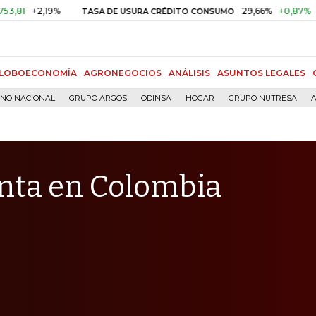
,19%
29,66%
+0,87%
+3,02%
TASA DE USURA CRÉDITO CONSUMO
LOBOECONOMÍA
AGRONEGOCIOS
ANÁLISIS
ASUNTOS LEGALES
RNO NACIONAL
GRUPO ARGOS
ODINSA
HOGAR
GRUPO NUTRESA
A
enta en Colombia