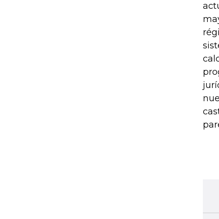
act
may
rég
sis
cal
pro
jur
nue
cas
par