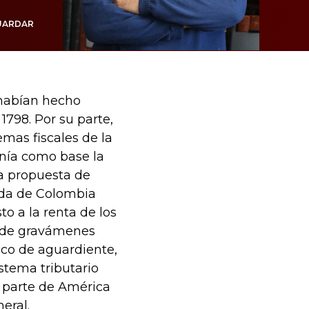
UARDAR
e habían hecho
1798. Por su parte,
emas fiscales de la
enía como base la
la propuesta de
nda de Colombia
o a la renta de los
n de gravámenes
nco de aguardiente,
stema tributario
 parte de América
eral.