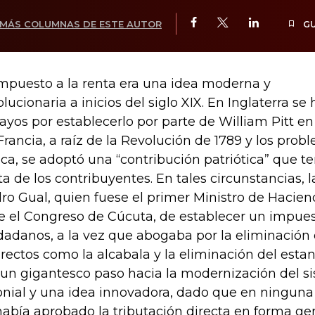
MÁS COLUMNAS DE ESTE AUTOR
G
impuesto a la renta era una idea moderna y
olucionaria a inicios del siglo XIX. En Inglaterra s
ayos por establecerlo por parte de William Pitt en 
Francia, a raíz de la Revolución de 1789 y los probl
ca, se adoptó una “contribución patriótica” que t
ta de los contribuyentes. En tales circunstancias, 
ro Gual, quien fuese el primer Ministro de Hacie
e el Congreso de Cúcuta, de establecer un impuest
dadanos, a la vez que abogaba por la eliminació
irectos como la alcabala y la eliminación del esta
 un gigantesco paso hacia la modernización del si
onial y una idea innovadora, dado que en ninguna
había aprobado la tributación directa en forma gen