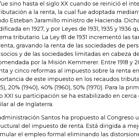
fue sino hasta el siglo XX cuando se reinició el int
tributación a la renta, la cual fue adoptada mediant
ndo Esteban Jaramillo ministro de Hacienda. Dicha
ificada en 1927, y por Leyes de 1931, 1935 y 1936 qu
tema tributario. La Ley 81 de 1931 incrementó las t
renta, gravando la renta de las sociedades de pe
 socios y de las sociedades limitadas en cabeza de 
omendada por la Misión Kemmerer. Entre 1918 y 20
inta y cinco reformas al impuesto sobre la renta e
ortancia de este impuesto en los recaudos tributa
35), 20% (1940), 40% (1960), 50% (1970). Para la pr
lo XXI su participación se ha estabilizado en cerca
lar al de Inglaterra.
administración Santos ha propuesto al Congreso 
ructural del impuesto de renta. Está dirigida a mej
imular el empleo formal eliminando las distorsion