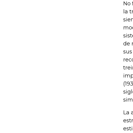
No 
la 
sie
mod
sis
de 
sus
rec
tre
imp
(19
sig
simi
La 
est
est