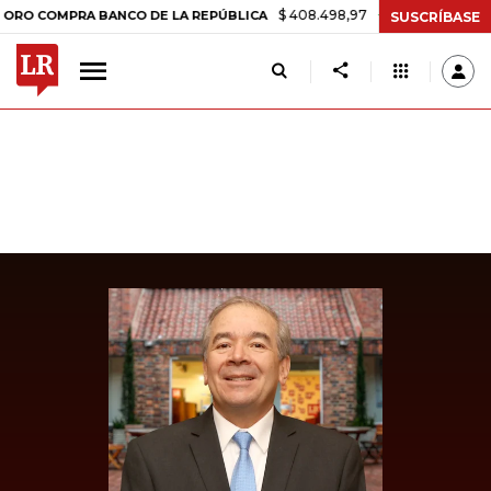
$ 408.498,97
+$ 8.753,81
+2,19%
OMPRA BANCO DE LA REPÚBLICA
SUSCRÍBASE