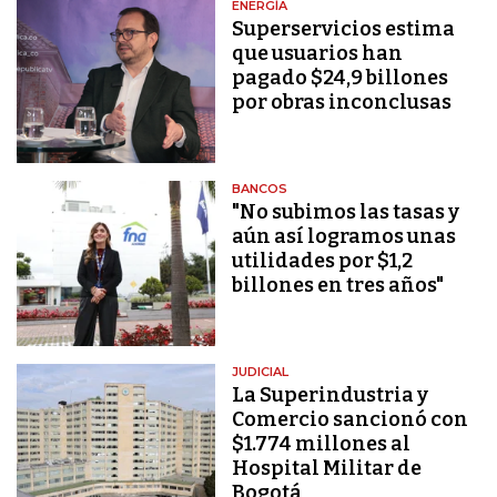
ENERGÍA
Superservicios estima
que usuarios han
pagado $24,9 billones
por obras inconclusas
BANCOS
"No subimos las tasas y
aún así logramos unas
utilidades por $1,2
billones en tres años"
JUDICIAL
La Superindustria y
Comercio sancionó con
$1.774 millones al
Hospital Militar de
Bogotá