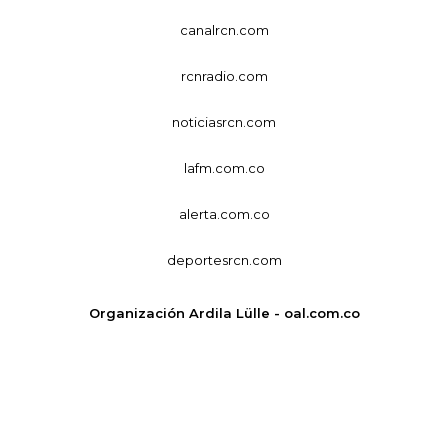
canalrcn.com
rcnradio.com
noticiasrcn.com
lafm.com.co
alerta.com.co
deportesrcn.com
Organización Ardila Lülle - oal.com.co