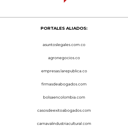
PORTALES ALIADOS:
asuntoslegales.com.co
agronegocios.co
empresas.larepublica.co
firmasdeabogados.com
bolsaencolombia.com
casosdeexitoabogados.com
carnavalindustriacultural.com