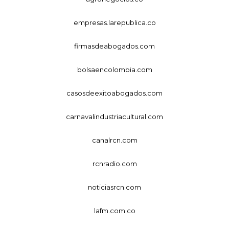
empresas.larepublica.co
firmasdeabogados.com
bolsaencolombia.com
casosdeexitoabogados.com
carnavalindustriacultural.com
canalrcn.com
rcnradio.com
noticiasrcn.com
lafm.com.co