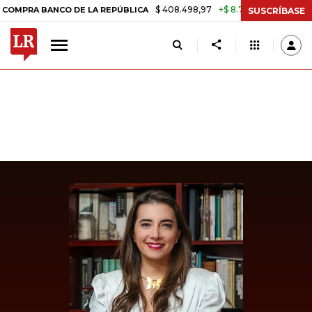
$ 408.498,97
+$ 8.753,81
+2,19%
A BANCO DE LA REPÚBLICA
TASA
SUSCRÍBASE