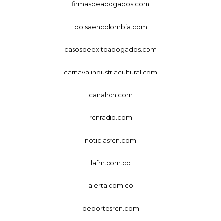
firmasdeabogados.com
bolsaencolombia.com
casosdeexitoabogados.com
carnavalindustriacultural.com
canalrcn.com
rcnradio.com
noticiasrcn.com
lafm.com.co
alerta.com.co
deportesrcn.com