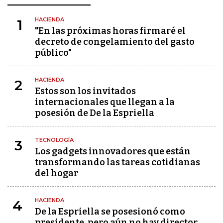
HACIENDA
1
"En las próximas horas firmaré el
decreto de congelamiento del gasto
público"
HACIENDA
2
Estos son los invitados
internacionales que llegan a la
posesión de De la Espriella
TECNOLOGÍA
3
Los gadgets innovadores que están
transformando las tareas cotidianas
del hogar
HACIENDA
4
De la Espriella se posesionó como
presidente, pero aún no hay director