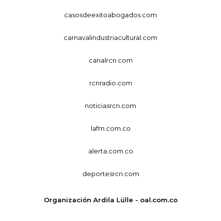
casosdeexitoabogados.com
carnavalindustriacultural.com
canalrcn.com
rcnradio.com
noticiasrcn.com
lafm.com.co
alerta.com.co
deportesrcn.com
Organización Ardila Lülle - oal.com.co