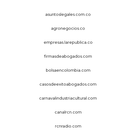
asuntoslegales.com.co
agronegocios.co
empresas.larepublica.co
firmasdeabogados.com
bolsaencolombia.com
casosdeexitoabogados.com
carnavalindustriacultural.com
canalrcn.com
rcnradio.com