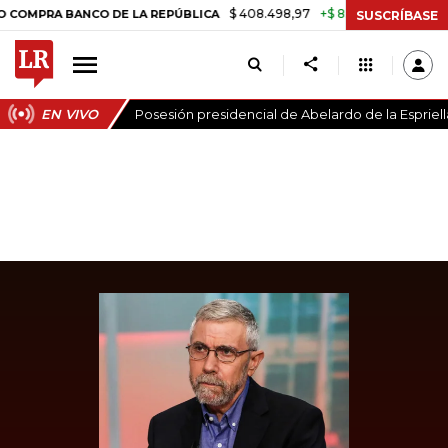
$ 408.498,97
+$ 8.753,81
+2,19%
A BANCO DE LA REPÚBLICA
TAS
SUSCRÍBASE
EN VIVO
Posesión presidencial de Abelardo de la Espriell