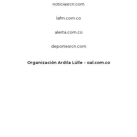
noticiasrcn.com
lafm.com.co
alerta.com.co
deportesrcn.com
Organización Ardila Lülle - oal.com.co