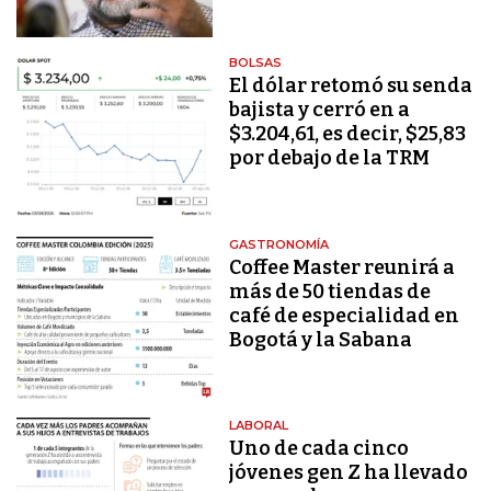
BOLSAS
El dólar retomó su senda
bajista y cerró en a
$3.204,61, es decir, $25,83
por debajo de la TRM
GASTRONOMÍA
Coffee Master reunirá a
más de 50 tiendas de
café de especialidad en
Bogotá y la Sabana
LABORAL
Uno de cada cinco
jóvenes gen Z ha llevado