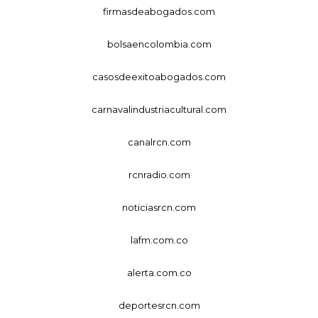
firmasdeabogados.com
bolsaencolombia.com
casosdeexitoabogados.com
carnavalindustriacultural.com
canalrcn.com
rcnradio.com
noticiasrcn.com
lafm.com.co
alerta.com.co
deportesrcn.com