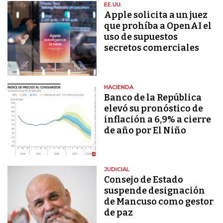
EE.UU.
Apple solicita a un juez
que prohíba a OpenAI el
uso de supuestos
secretos comerciales
HACIENDA
Banco de la República
elevó su pronóstico de
inflación a 6,9% a cierre
de año por El Niño
JUDICIAL
Consejo de Estado
suspende designación
de Mancuso como gestor
de paz