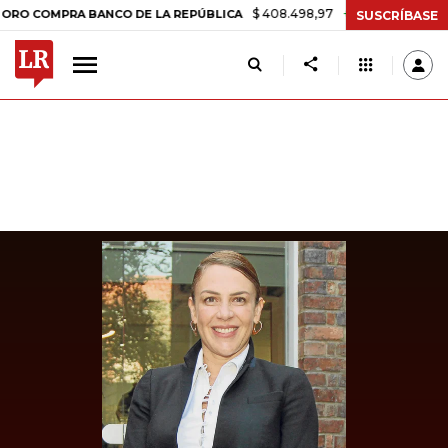
$ 408.498,97
+$ 8.753,81
+2,19%
OMPRA BANCO DE LA REPÚBLICA
SUSCRÍBASE