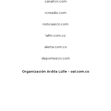
canalrcn.com
rcnradio.com
noticiasrcn.com
lafm.com.co
alerta.com.co
deportesrcn.com
Organización Ardila Lülle - oal.com.co