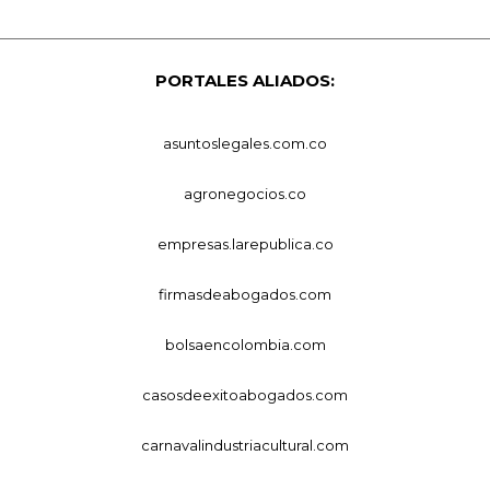
PORTALES ALIADOS:
asuntoslegales.com.co
agronegocios.co
empresas.larepublica.co
firmasdeabogados.com
bolsaencolombia.com
casosdeexitoabogados.com
carnavalindustriacultural.com