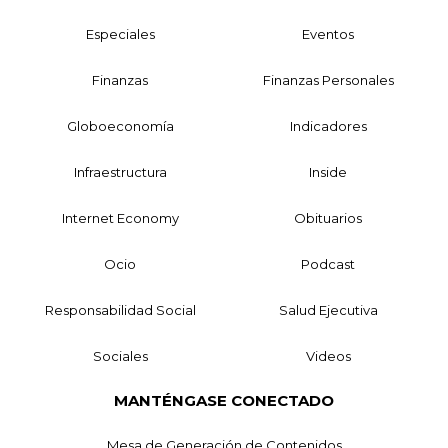
Especiales
Eventos
Finanzas
Finanzas Personales
Globoeconomía
Indicadores
Infraestructura
Inside
Internet Economy
Obituarios
Ocio
Podcast
Responsabilidad Social
Salud Ejecutiva
Sociales
Videos
MANTÉNGASE CONECTADO
Mesa de Generación de Contenidos