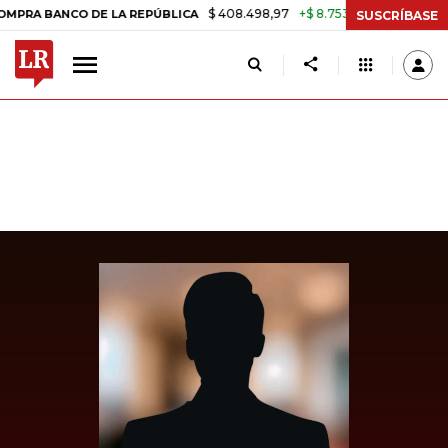
$ 408.498,97
+$ 8.753,81
+2,19%
ANCO DE LA REPÚBLICA
TASA DE
SUSCRÍBASE