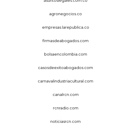
asuntoslegales.com.co
agronegocios.co
empresas.larepublica.co
firmasdeabogados.com
bolsaencolombia.com
casosdeexitoabogados.com
carnavalindustriacultural.com
canalrcn.com
rcnradio.com
noticiasrcn.com