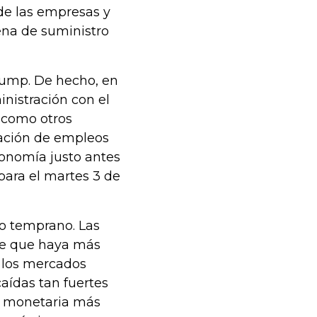
de las empresas y
ena de suministro
Trump. De hecho, en
nistración con el
 como otros
eación de empleos
conomía justo antes
para el martes 3 de
o temprano. Las
le que haya más
n los mercados
aídas tan fuertes
a monetaria más