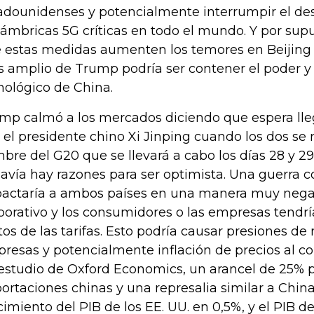
adounidenses y potencialmente interrumpir el de
lámbricas 5G críticas en todo el mundo. Y por sup
 estas medidas aumenten los temores en Beijing 
 amplio de Trump podría ser contener el poder y
nológico de China.
mp calmó a los mercados diciendo que espera lle
 el presidente chino Xi Jinping cuando los dos se 
bre del G20 que se llevará a cabo los días 28 y 29
avía hay razones para ser optimista. Una guerra c
actaría a ambos países en una manera muy negati
porativo y los consumidores o las empresas tendrí
tos de las tarifas. Esto podría causar presiones de
resas y potencialmente inflación de precios al 
estudio de Oxford Economics, un arancel de 25% p
ortaciones chinas y una represalia similar a China
cimiento del PIB de los EE. UU. en 0,5%, y el PIB de