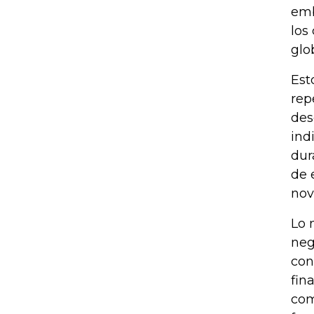
emb
los
glo
Est
rep
des
ind
dur
de 
nov
Lo 
neg
con
fin
com