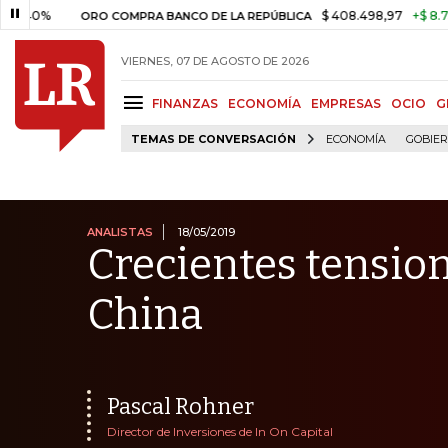
$ 408.498,97
+$ 8.753,81
+2
ORO COMPRA BANCO DE LA REPÚBLICA
VIERNES, 07 DE AGOSTO DE 2026
FINANZAS
ECONOMÍA
EMPRESAS
OCIO
G
TEMAS DE CONVERSACIÓN
ECONOMÍA
GOBIE
ANALISTAS
18/05/2019
Crecientes tensio
China
Pascal Rohner
Director de Inversiones de In On Capital