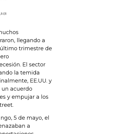
 muchos
eraron, llegando a
último trimestre de
pero
ecesión. El sector
tando la temida
Finalmente, EE.UU. y
r un acuerdo
es y empujar a los
treet.
ingo, 5 de mayo, el
menazaban a
mportaciones