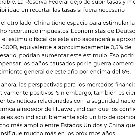
orable. La Reserva Federal dejó de subir tasas y mo
xibilidad en recortar las tasas si fuera necesario.
 el otro lado, China tiene espacio para estimular l
ho recortando impuestos. Economistas de Deuts
 el estímulo fiscal de este año ascenderá a ap
-600B, equivalente a aproximadamente 0,5% del PI
esario, podrían aumentar este estimulo. Eso podr
pensar los daños causados por la guerra comerci
cimiento general de este año por encima del 6%.
 ahora, las perspectivas para los mercados financ
ativamente positivos. Sin embargo, también es cie
ientes noticas relacionadas con la seguridad naci
émica alrededor de Huawei, indican que los confli
uales son indiscutiblemente solo un tiro de opinió
ho más amplio entre Estados Unidos y China que
ensifique mucho más en los próximos años.