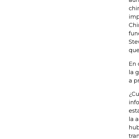
chi
imp
Chi
fun
Ste
que
En 
la 
a p
¿Cu
inf
est
la 
hub
tra