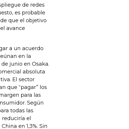
spliegue de redes
uesto, es probable
de que el objetivo
 el avance
gar a un acuerdo
reúnan en la
 de junio en Osaka.
omercial absoluta
va. El sector
an que “pagar” los
 margen para las
consumidor. Según
ara todas las
 reduciría el
 China en 1,3%. Sin