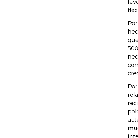
fav
fle
Por
hec
que
500
nec
com
cre
Por
rel
rec
pol
act
muc
int