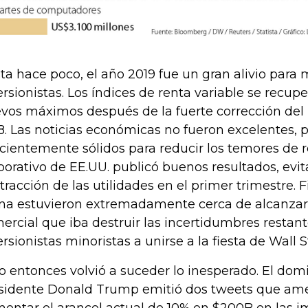
ta hace poco, el año 2019 fue un gran alivio para
ersionistas. Los índices de renta variable se recup
vos máximos después de la fuerte corrección del 
8. Las noticias económicas no fueron excelentes, 
icientemente sólidos para reducir los temores de r
porativo de EE.UU. publicó buenos resultados, evi
tracción de las utilidades en el primer trimestre. 
na estuvieron extremadamente cerca de alcanza
ercial que iba destruir las incertidumbres restant
ersionistas minoristas a unirse a la fiesta de Wall S
o entonces volvió a suceder lo inesperado. El dom
sidente Donald Trump emitió dos tweets que a
entar el arancel actual de 10% en $200B en las i