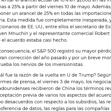
nas a 25% a partir del viernes 10 de mayo. Ademá
oner un arancel de 25% en todas las importacione
na. Esta medida fue completamente inesperada, y
cionarios de EE. UU., entre ellos el secretario de 
ven Mnuchin y el representante comercial Robert L
 el acuerdo estaba casi hecho.
consecuencia, el S&P 500 registró su mayor pérd
gran corrección del año pasado y por un breve mo
rueba los nervios de los inversionistas.
ál fue la razón de la vuelta en U de Trump? Según
ormes de prensa, el viernes 3 de mayo, los negoci
adounidenses recibieron de China los términos rev
aceptación previa de varios los aspectos del acue
o desacuerdos con respecto a los subsidios, las re
nsferencia de datos, las reglas para las compañías