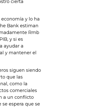
stró cierta
a economía y lo ha
che Bank estiman
roximadamente Rmb
B, y si es
ía ayudar a
al y mantener el
ieros siguen siendo
rto que las
onal, como la
ctos comerciales
n a un conflicto
 se espera que se