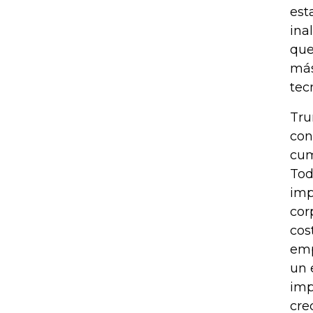
est
ina
que
más
tec
Tru
con
cum
Tod
imp
cor
cos
emp
un 
imp
cre