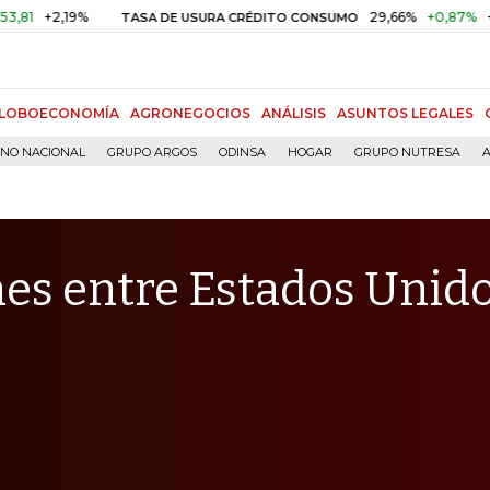
,19%
29,66%
+0,87%
+3,02%
TASA DE USURA CRÉDITO CONSUMO
LOBOECONOMÍA
AGRONEGOCIOS
ANÁLISIS
ASUNTOS LEGALES
RNO NACIONAL
GRUPO ARGOS
ODINSA
HOGAR
GRUPO NUTRESA
A
nes entre Estados Unido