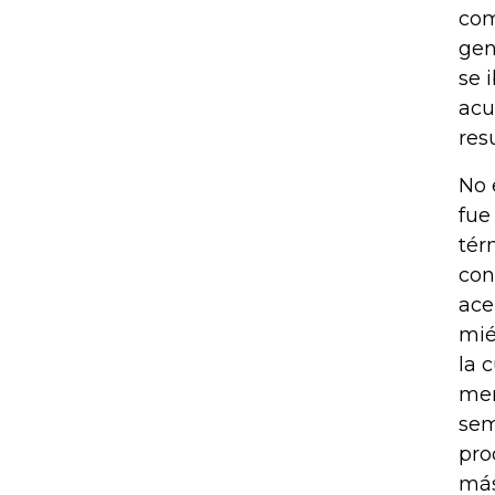
com
gen
se 
acu
res
No 
fue
tér
con
ace
mié
la 
mer
sem
pro
más