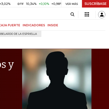
SUSCRÍBASE
10,34%
+0,10%
+0,98%
$ 416,96
+$ 0,05
+0,01%
DTF
UVR
VER MÁS
CAJA FUERTE
INDICADORES
INSIDE
BELARDO DE LA ESPRIELLA
s y