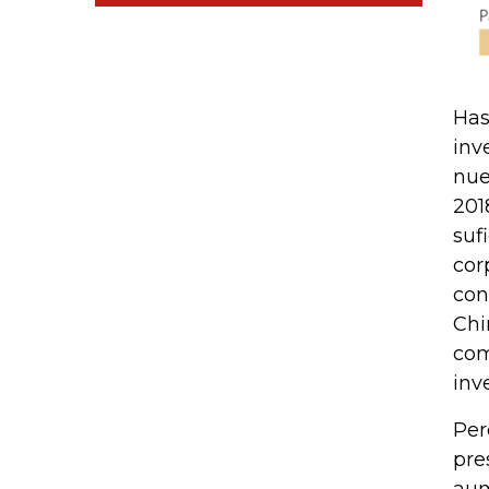
Has
inv
nue
201
suf
cor
con
Chi
com
inv
Per
pre
aum