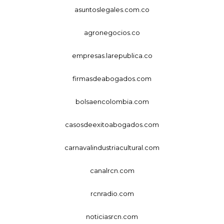
asuntoslegales.com.co
agronegocios.co
empresas.larepublica.co
firmasdeabogados.com
bolsaencolombia.com
casosdeexitoabogados.com
carnavalindustriacultural.com
canalrcn.com
rcnradio.com
noticiasrcn.com