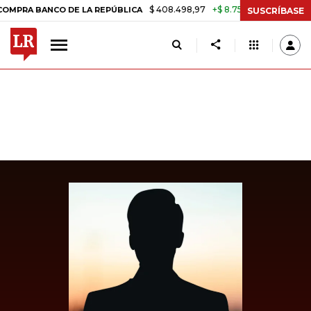
$ 408.498,97
+$ 8.753,81
+2,19%
BANCO DE LA REPÚBLICA
TASA D
SUSCRÍBASE