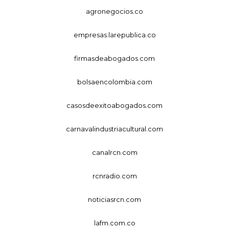
agronegocios.co
empresas.larepublica.co
firmasdeabogados.com
bolsaencolombia.com
casosdeexitoabogados.com
carnavalindustriacultural.com
canalrcn.com
rcnradio.com
noticiasrcn.com
lafm.com.co