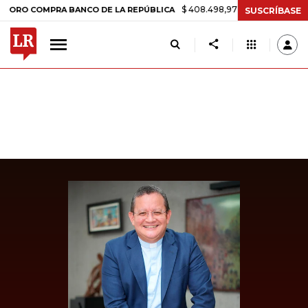
$ 408.498,97
+$ 8.753,81
+2,19%
COMPRA BANCO DE LA REPÚBLICA
SUSCRÍBASE