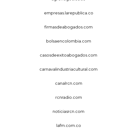
empresas.larepublica.co
firmasdeabogados.com
bolsaencolombia.com
casosdeexitoabogados.com
carnavalindustriacultural.com
canalrcn.com
rcnradio.com
noticiasrcn.com
lafm.com.co