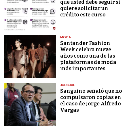
que usted debe seguir si
quiere solicitar un
crédito este curso
MODA
Santander Fashion
Week celebra nueve
años como una de las
plataformas de moda
más importantes
JUDICIAL
Sanguino señaló que no
compulsaron copias en
el caso de Jorge Alfredo
Vargas