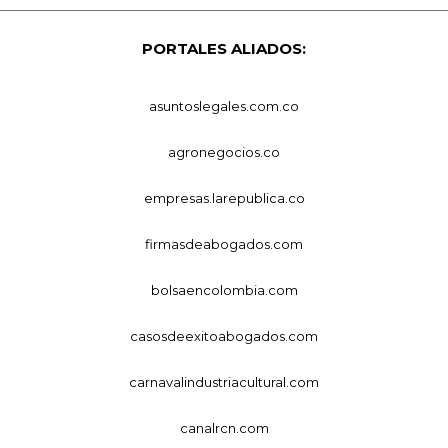
PORTALES ALIADOS:
asuntoslegales.com.co
agronegocios.co
empresas.larepublica.co
firmasdeabogados.com
bolsaencolombia.com
casosdeexitoabogados.com
carnavalindustriacultural.com
canalrcn.com