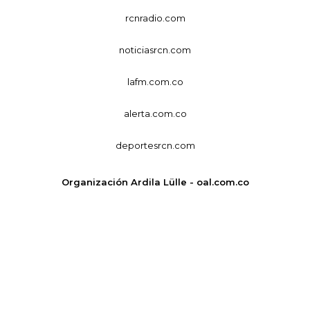
rcnradio.com
noticiasrcn.com
lafm.com.co
alerta.com.co
deportesrcn.com
Organización Ardila Lülle - oal.com.co