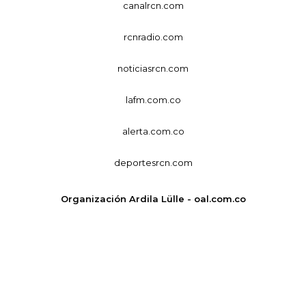
canalrcn.com
rcnradio.com
noticiasrcn.com
lafm.com.co
alerta.com.co
deportesrcn.com
Organización Ardila Lülle - oal.com.co