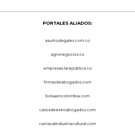
PORTALES ALIADOS:
asuntoslegales.com.co
agronegocios.co
empresas.larepublica.co
firmasdeabogados.com
bolsaencolombia.com
casosdeexitoabogados.com
carnavalindustriacultural.com