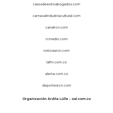
casosdeexitoabogados.com
carnavalindustriacultural.com
canalrcn.com
rcnradio.com
noticiasrcn.com
lafm.com.co
alerta.com.co
deportesrcn.com
Organización Ardila Lülle - oal.com.co