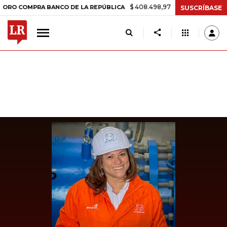
$ 408.498,97
+$ 8.753,81
+2,19%
OMPRA BANCO DE LA REPÚBLICA
SUSCRÍBASE