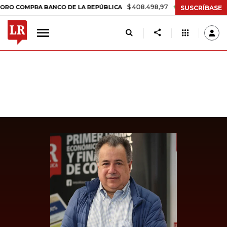
$ 408.498,97
+$ 8.753,81
+2,19%
A BANCO DE LA REPÚBLICA
TAS
SUSCRÍBASE