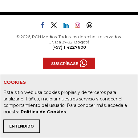
© 2026, RCN Medios. Todos los derechos reservados.
Cr. 13a 37-32, Bogotá
(+57) 1 4227600
SUSCRÍBASE
TODAS LAS SECCIONES
COOKIES
Este sitio web usa cookies propias y de terceros para
analizar el tráfico, mejorar nuestros servicio y conocer el
Agronegocios
Alta Gerencia
comportamiento del usuario. Para conocer más, acceda a
nuestra
Política de Cookies
.
Análisis
Asuntos Legales
ENTENDIDO
Caja Fuerte
Comunidad Empresarial
TEMAS DE INTERÉS