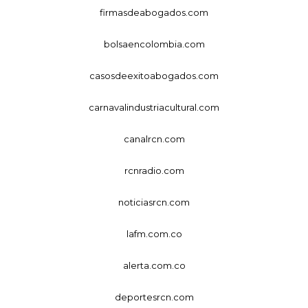
firmasdeabogados.com
bolsaencolombia.com
casosdeexitoabogados.com
carnavalindustriacultural.com
canalrcn.com
rcnradio.com
noticiasrcn.com
lafm.com.co
alerta.com.co
deportesrcn.com