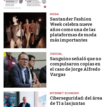
MODA
Santander Fashion
Week celebra nueve
años como una de las
plataformas de moda
más importantes
JUDICIAL
Sanguino señaló que no
compulsaron copias en
el caso de Jorge Alfredo
Vargas
INTERNET ECONOMY
Ciberseguridad: del área
de TI a las juntas