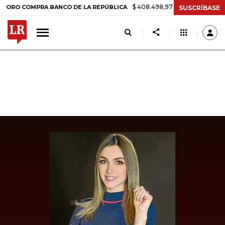
$ 408.498,97
+$ 8.753,81
+2,19%
COMPRA BANCO DE LA REPÚBLICA
SUSCRÍBASE