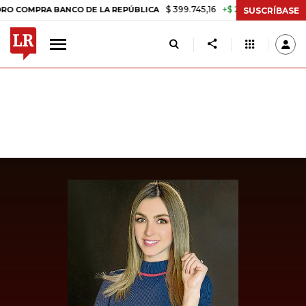
$ 399.745,16
+$ 2.295,71
+0,58%
PRA BANCO DE LA REPÚBLICA
TA
SUSCRÍBASE