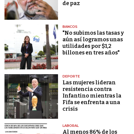
de paz
BANCOS
"No subimos las tasas y
aún así logramos unas
utilidades por $1,2
billones en tres años"
DEPORTE
Las mujeres lideran
resistencia contra
Infantino mientras la
Fifa se enfrenta a una
crisis
LABORAL
Al menos 86% de los