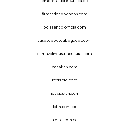
empresas.larepublica.co
firmasdeabogados.com
bolsaencolombia.com
casosdeexitoabogados.com
carnavalindustriacultural.com
canalrcn.com
rcnradio.com
noticiasrcn.com
lafm.com.co
alerta.com.co