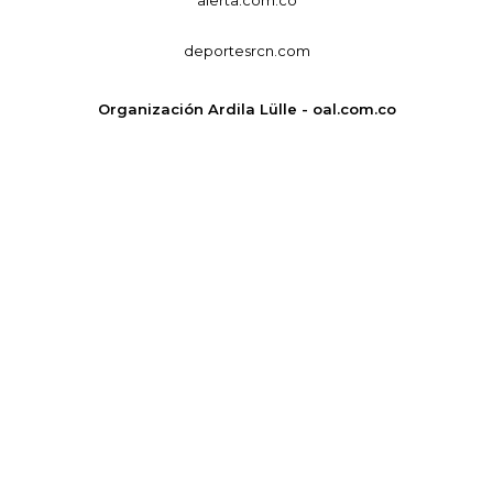
alerta.com.co
deportesrcn.com
Organización Ardila Lülle - oal.com.co