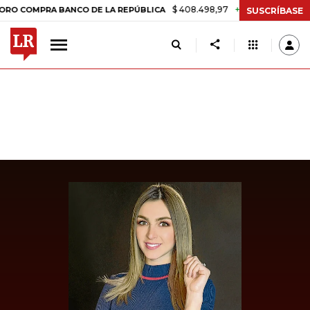
$ 408.498,97
+$ 8.753,81
+2,19%
MPRA BANCO DE LA REPÚBLICA
T
SUSCRÍBASE