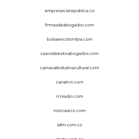
empresas.larepublica.co
firmasdeabogados.com
bolsaencolombia.com
casosdeexitoabogados.com
carnavalindustriacultural.com
canalrcn.com
rcnradio.com
noticiasrcn.com
lafm.com.co