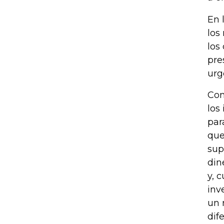
En 
los
los
pre
urg
Con
los
par
que
sup
din
y, 
inv
un 
dif