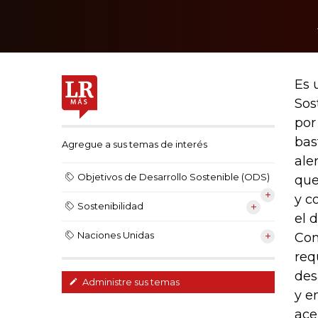
Es 
Sos
por
bas
Agregue a sus temas de interés
ale
Objetivos de Desarrollo Sostenible (ODS)
que
y c
Sostenibilidad
el 
Naciones Unidas
Com
req
des
Administre sus temas
y e
ace