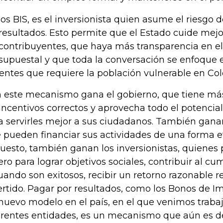
los BIS, es el inversionista quien asume el riesgo 
 resultados. Esto permite que el Estado cuide mejo
 contribuyentes, que haya más transparencia en e
supuestal y que toda la conversación se enfoque e
entes que requiere la población vulnerable en Co
 este mecanismo gana el gobierno, que tiene má
 incentivos correctos y aprovecha todo el potencial
a servirles mejor a sus ciudadanos. También gana
 pueden financiar sus actividades de una forma efe
uesto, también ganan los inversionistas, quienes
ero para lograr objetivos sociales, contribuir al c
cuando son exitosos, recibir un retorno razonable r
ertido. Pagar por resultados, como los Bonos de Im
nuevo modelo en el país, en el que venimos trab
erentes entidades, es un mecanismo que aún es d