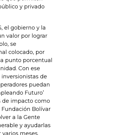
público y privado
 el gobierno y la
 valor por lograr
plo, se
al colocado, por
da punto porcentual
nidad. Con ese
 inversionistas de
 operadores puedan
Empleando Futuro’
as de impacto como
 Fundación Bolívar
lver a la Gente
erable y ayudarlas
 varios meses.