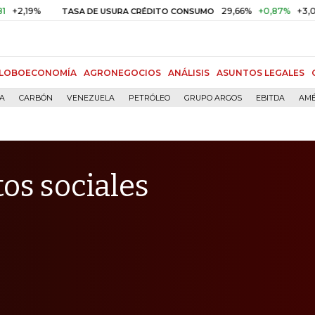
9%
29,66%
+0,87%
+3,02%
TASA DE USURA CRÉDITO CONSUMO
LOBOECONOMÍA
AGRONEGOCIOS
ANÁLISIS
ASUNTOS LEGALES
ÍA
CARBÓN
VENEZUELA
PETRÓLEO
GRUPO ARGOS
EBITDA
AMÉ
tos sociales