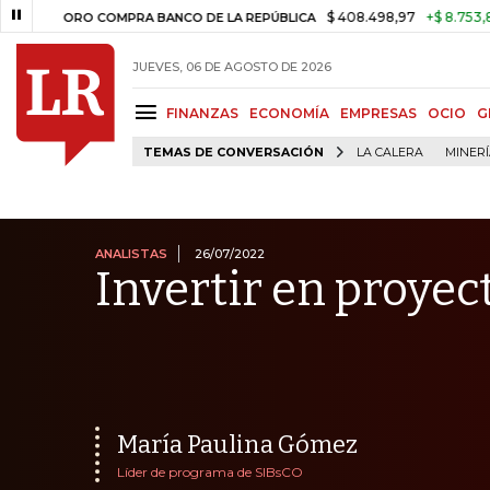
$ 408.498,97
+$ 8.753,81
+2,1
ORO COMPRA BANCO DE LA REPÚBLICA
JUEVES, 06 DE AGOSTO DE 2026
FINANZAS
ECONOMÍA
EMPRESAS
OCIO
G
TEMAS DE CONVERSACIÓN
LA CALERA
MINER
ANALISTAS
26/07/2022
Invertir en proyec
María Paulina Gómez
Líder de programa de SIBsCO