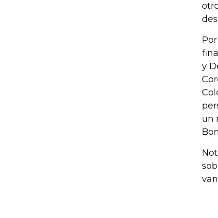
otr
des
Por
fin
y D
Cor
Col
per
un 
Bon
Not
sob
van