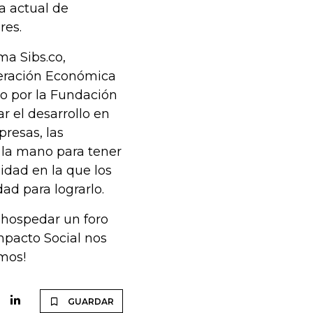
a actual de
res.
ma Sibs.co,
peración Económica
do por la Fundación
 el desarrollo en
presas, las
 la mano para tener
idad en la que los
ad para lograrlo.
a hospedar un foro
mpacto Social nos
mos!
GUARDAR