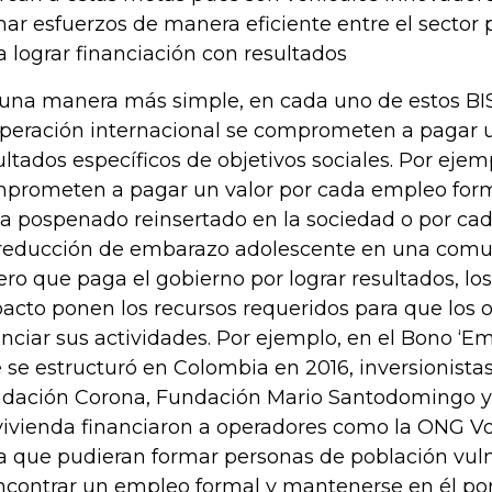
ar esfuerzos de manera eficiente entre el sector 
a lograr financiación con resultados
una manera más simple, en cada uno de estos BIS,
peración internacional se comprometen a pagar un
ultados específicos de objetivos sociales. Por ejem
prometen a pagar un valor por cada empleo form
a pospenado reinsertado en la sociedad o por ca
reducción de embarazo adolescente en una comu
ero que paga el gobierno por lograr resultados, los
acto ponen los recursos requeridos para que los
anciar sus actividades. Por ejemplo, en el Bono ‘
 se estructuró en Colombia en 2016, inversionist
dación Corona, Fundación Mario Santodomingo y
ivienda financiaron a operadores como la ONG Vo
a que pudieran formar personas de población vuln
ncontrar un empleo formal y mantenerse en él por