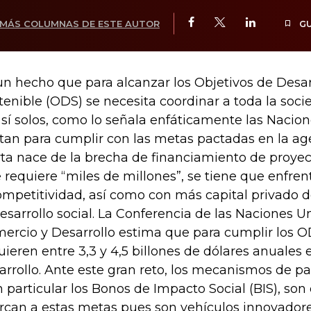
MÁS COLUMNAS DE ESTE AUTOR
G
un hecho que para alcanzar los Objetivos de Desar
tenible (ODS) se necesita coordinar a toda la soci
 sí solos, como lo señala enfáticamente las Nacio
tan para cumplir con las metas pactadas en la ag
rta nace de la brecha de financiamiento de proyect
 requiere “miles de millones”, se tiene que enfre
ompetitividad, así como con más capital privado d
desarrollo social. La Conferencia de las Naciones U
ercio y Desarrollo estima que para cumplir los 
uieren entre 3,3 y 4,5 billones de dólares anuales 
arrollo. Ante este gran reto, los mecanismos de pa
n particular los Bonos de Impacto Social (BIS), so
rcan a estas metas pues son vehículos innovador