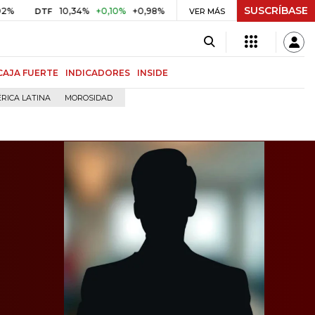
SUSCRÍBASE
10,34%
+0,10%
+0,98%
$ 416,86
+$ 0,05
+0,01%
DTF
UVR
VER MÁS
B
CAJA FUERTE
INDICADORES
INSIDE
RICA LATINA
MOROSIDAD