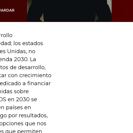
UARDAR
rollo
edad; los estados
nes Unidas, no
enda 2030. La
os de desarrollo,
ntar con crecimiento
edicado a financiar
nidas sobre
ODS en 2030 se
en países en
go por resultados,
n opciones que nos
es que permiten