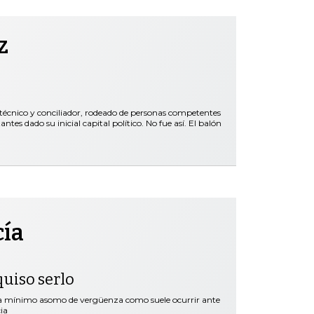
z
 técnico y conciliador, rodeado de personas competentes
es dado su inicial capital político. No fue así. El balón
cía
quiso serlo
ra mínimo asomo de vergüenza como suele ocurrir ante
ia