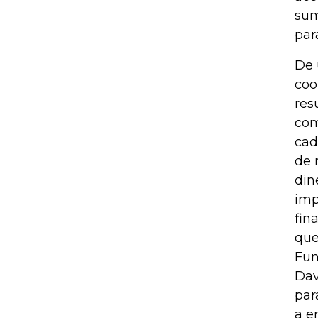
sum
par
De 
coo
res
com
cad
de 
din
imp
fin
que
Fun
Dav
par
a e