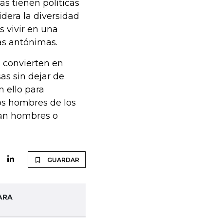
 tienen políticas
dera la diversidad
 vivir en una
as antónimas.
 convierten en
sas sin dejar de
n ello para
los hombres de los
sean hombres o
GUARDAR
ARA