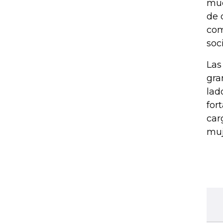
mue
de 
com
soc
Las
gra
lad
for
car
muj