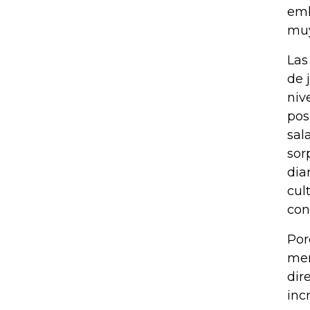
emb
muy
Las
de 
niv
pos
sal
sor
dia
cul
con
Por
men
dir
inc