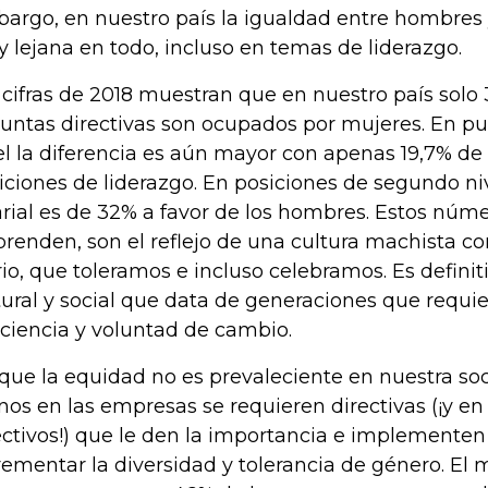
argo, en nuestro país la igualdad entre hombres
 lejana en todo, incluso en temas de liderazgo.
 cifras de 2018 muestran que en nuestro país sol
juntas directivas son ocupados por mujeres. En p
el la diferencia es aún mayor con apenas 19,7% d
iciones de liderazgo. En posiciones de segundo ni
arial es de 32% a favor de los hombres. Estos núm
prenden, son el reflejo de una cultura machista c
rio, que toleramos e incluso celebramos. Es defin
tural y social que data de generaciones que requi
ciencia y voluntad de cambio.
que la equidad no es prevaleciente en nuestra s
os en las empresas se requieren directivas (¡y en
ectivos!) que le den la importancia e implementen
rementar la diversidad y tolerancia de género. El