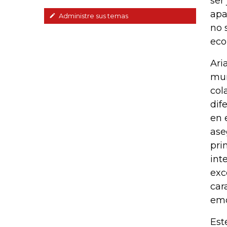
ser
apa
Administre sus temas
no 
eco
Ari
mun
col
dif
en 
ase
pri
int
exc
car
emo
Est