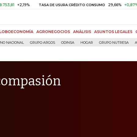
+2,19%
29,66%
+0,87%
+3,02
TASA DE USURA CRÉDITO CONSUMO
LOBOECONOMÍA
AGRONEGOCIOS
ANÁLISIS
ASUNTOS LEGALES
RNO NACIONAL
GRUPO ARGOS
ODINSA
HOGAR
GRUPO NUTRESA
A
compasión