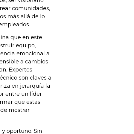
s, ser visionario
crear comunidades,
os más allá de lo
 empleados.
pina que en este
truir equipo,
igencia emocional a
 sensible a cambios
an. Expertos
técnico son claves a
nza en jerarquía la
r entre un líder
irmar que estas
s de mostrar
 y oportuno. Sin