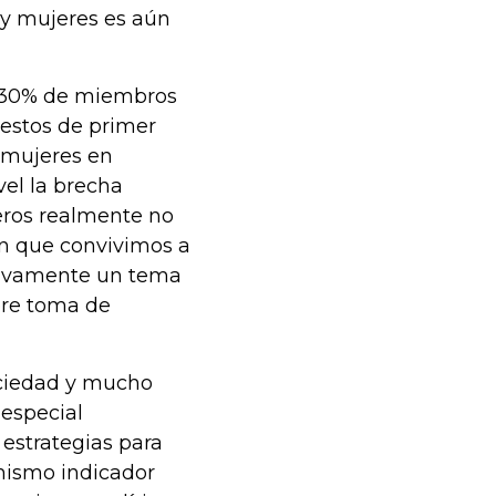
 y mujeres es aún
o 30% de miembros
uestos de primer
e mujeres en
vel la brecha
eros realmente no
on que convivimos a
itivamente un tema
ere toma de
ociedad y mucho
 especial
 estrategias para
 mismo indicador