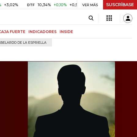
SUSCRÍBASE
%
10,34%
+0,10%
+0,98%
$ 416,91
+$ 0,05
+0,01%
DTF
UVR
VER MÁS
CAJA FUERTE
INDICADORES
INSIDE
BELARDO DE LA ESPRIELLA