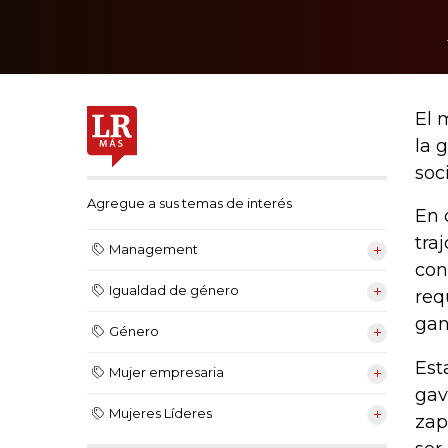
El 
la 
soc
Agregue a sus temas de interés
En 
tra
Management
con
Igualdad de género
req
gan
Género
Est
Mujer empresaria
gav
Mujeres Líderes
zap