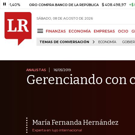
0%
$ 408.498,97
+$ 8.753,81
ORO COMPRA BANCO DE LA REPÚBLICA
SÁBADO, 08 DE AGOSTO DE 2026
FINANZAS
ECONOMÍA
EMPRESAS
OCIO
G
TEMAS DE CONVERSACIÓN
ECONOMÍA
GOBIE
ANALISTAS
16/05/2019
Gerenciando con 
María Fernanda Hernández
Experta en lujo internacional