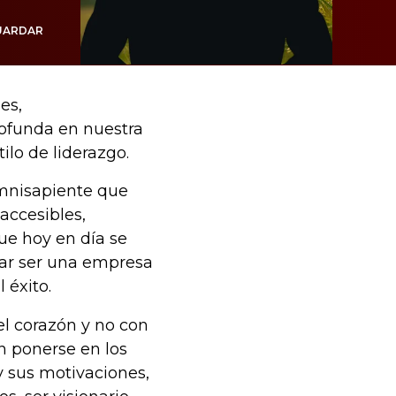
UARDAR
es,
rofunda en nuestra
ilo de liderazgo.
omnisapiente que
 accesibles,
ue hoy en día se
ar ser una empresa
 éxito.
el corazón y no con
n ponerse en los
y sus motivaciones,