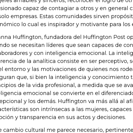
 jefes amables y sinceros, reconocer el logro de otro
sionado capaz de contagiar a otros y en general 
solo empresas. Estas comunidades sirven propósit
nómico lo cual es inspirador y motivante para los
anna Huffington, fundadora del Huffington Post o
do se necesitan líderes que sean capaces de cons
aboradores y con inteligencia emocional. La intel
erencia de la analítica consiste en ser perceptivo,
el entorno y las motivaciones de quienes nos rode
guran que, si bien la inteligencia y conocimiento 
ncipios de la vida profesional, a medida que se ava
eligencia emocional se convierte en el diferenciado
epcional y los demás. Huffington va más allá al af
acterísticas son intrínsecas a las mujeres, capace
ción y transparencia en sus actos y decisiones.
e cambio cultural me parece necesario, pertinente