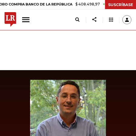
$ 408.498,97
+$ 8.753,81
+2,19%
MPRA BANCO DE LA REPÚBLICA
T
SUSCRÍBASE