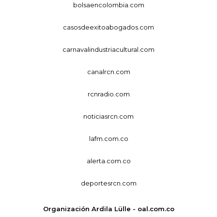
bolsaencolombia.com
casosdeexitoabogados.com
carnavalindustriacultural.com
canalrcn.com
rcnradio.com
noticiasrcn.com
lafm.com.co
alerta.com.co
deportesrcn.com
Organización Ardila Lülle - oal.com.co