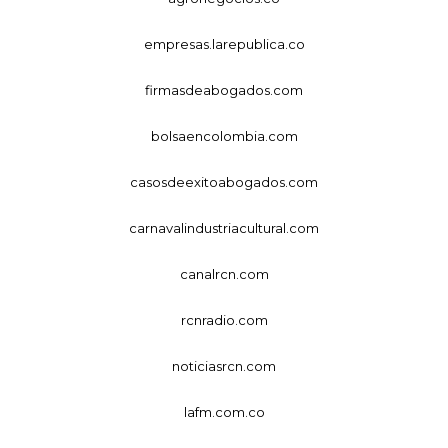
empresas.larepublica.co
firmasdeabogados.com
bolsaencolombia.com
casosdeexitoabogados.com
carnavalindustriacultural.com
canalrcn.com
rcnradio.com
noticiasrcn.com
lafm.com.co