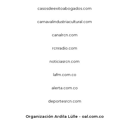
casosdeexitoabogados.com
carnavalindustriacultural.com
canalrcn.com
rcnradio.com
noticiasrcn.com
lafm.com.co
alerta.com.co
deportesrcn.com
Organización Ardila Lülle - oal.com.co