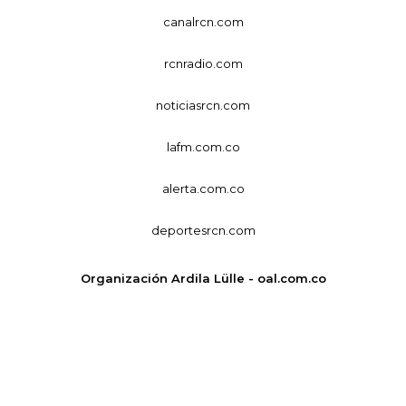
canalrcn.com
rcnradio.com
noticiasrcn.com
lafm.com.co
alerta.com.co
deportesrcn.com
Organización Ardila Lülle - oal.com.co