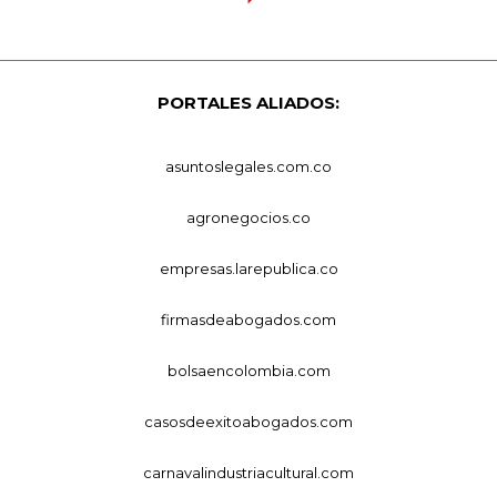
PORTALES ALIADOS:
asuntoslegales.com.co
agronegocios.co
empresas.larepublica.co
firmasdeabogados.com
bolsaencolombia.com
casosdeexitoabogados.com
carnavalindustriacultural.com