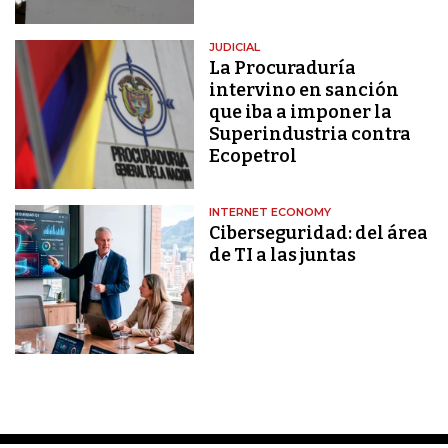
JUDICIAL
La Procuraduría
intervino en sanción
que iba a imponer la
Superindustria contra
Ecopetrol
INTERNET ECONOMY
Ciberseguridad: del área
de TI a las juntas