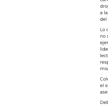
dro
a l
del 
Lo 
no 
eje
lid
lect
res
mis
Col
el 
ase
Deb