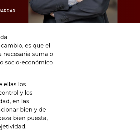
UARDAR
nda
 cambio, es que el
la necesaria suma o
jo socio-económico
 ellas los
control y los
dad, en las
cionar bien y de
beza bien puesta,
jetividad,