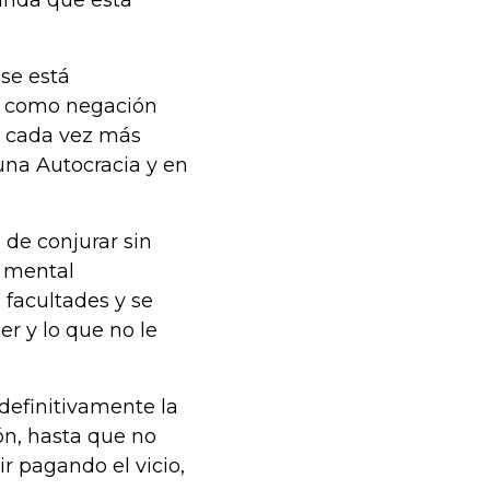
anda que está
se está
d como negación
za cada vez más
una Autocracia y en
 de conjurar sin
a mental
facultades y se
r y lo que no le
 definitivamente la
ón, hasta que no
r pagando el vicio,