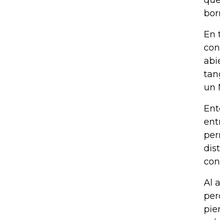
que
bor
En 
con
abi
tan
un 
Ent
ent
per
dis
con
Al 
per
pie