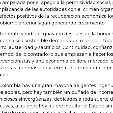
a amparada por el apego a la permisividad social, 
placencia de las autoridades con el crimen organ
 efectos positivos de la recuperación económica lo
gobierno anterior sigan generando crecimiento.
stemente vendrá el guayabo después de la borrac
nomía sea sostenible demanda un manejo ortodox
rro, austeridad y sacrificios. Continuidad, confianz
tiempo; de lo contrario lo que empiezan a hacer los
ervencionistas y anti economía de libre mercado, e
as vacas que más dan y terminan arruinando la pr
ablo.
Colombia hay una gran mayoría de gentes ingenu
bajadoras, pero hay también un puñado de incorre
niciosos sinvergüenzas, dedicados a toda suerte d
ictivas, a quienes hoy quiere indultar el Estado si
bio de qué, pues si algo está claro aquí, es que el