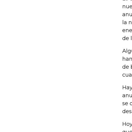
nue
anu
la 
ene
de 
Alg
ham
de 
cua
Hay
anu
se 
des
Hoy