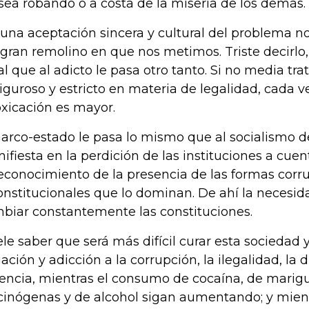
 sea robando o a costa de la miseria de los demás.
 una aceptación sincera y cultural del problema n
 gran remolino en que nos metimos. Triste decirlo,
al que al adicto le pasa otro tanto. Si no media tr
riguroso y estricto en materia de legalidad, cada v
oxicación es mayor.
narco-estado le pasa lo mismo que al socialismo del
ifiesta en la perdición de las instituciones a cue
reconocimiento de la presencia de las formas corru
onstitucionales que lo dominan. De ahí la necesid
biar constantemente las constituciones.
le saber que será más difícil curar esta sociedad 
ación y adicción a la corrupción, la ilegalidad, la d
lencia, mientras el consumo de cocaína, de marigu
cinógenas y de alcohol sigan aumentando; y mien