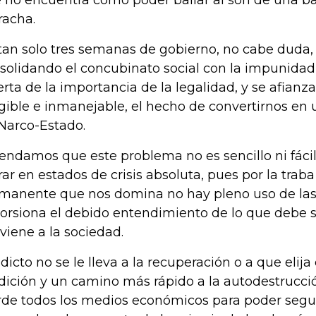
 no encuentra como poder bailar al son de una b
racha.
tan solo tres semanas de gobierno, no cabe duda, 
solidando el concubinato social con la impunida
erta de la importancia de la legalidad, y se afian
gible e inmanejable, el hecho de convertirnos en 
Narco-Estado.
endamos que este problema no es sencillo ni fácil
rar en estados de crisis absoluta, pues por la trab
manente que nos domina no hay pleno uso de las 
torsiona el debido entendimiento de lo que debe se
viene a la sociedad.
adicto no se le lleva a la recuperación o a que elija
dición y un camino más rápido a la autodestrucci
rde todos los medios económicos para poder segui