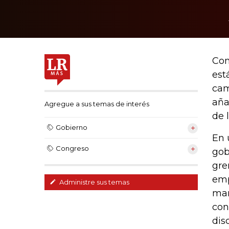
Com
est
cam
aña
Agregue a sus temas de interés
de 
Gobierno
En 
Congreso
gob
gre
emp
Administre sus temas
man
con
dis