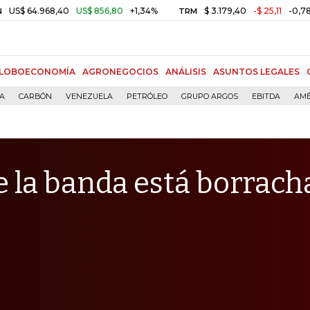
4.968,40
US$ 856,80
+1,34%
$ 3.179,40
-$ 25,11
-0,78%
TRM
M
LOBOECONOMÍA
AGRONEGOCIOS
ANÁLISIS
ASUNTOS LEGALES
ÍA
CARBÓN
VENEZUELA
PETRÓLEO
GRUPO ARGOS
EBITDA
AMÉ
e la banda está borrach