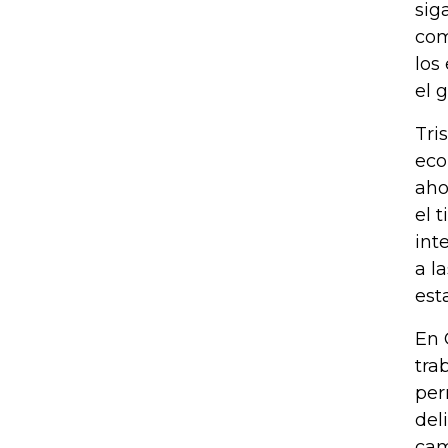
sig
com
los
el 
Tri
eco
aho
el 
int
a l
est
En 
tra
per
del
cam