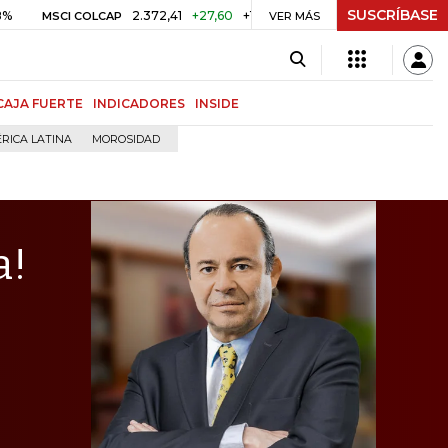
SUSCRÍBASE
2.372,41
+27,60
+1,18%
US$ 75,09
-U
SCI COLCAP
PETRÓLEO WTI
VER MÁS
CAJA FUERTE
INDICADORES
INSIDE
RICA LATINA
MOROSIDAD
a!