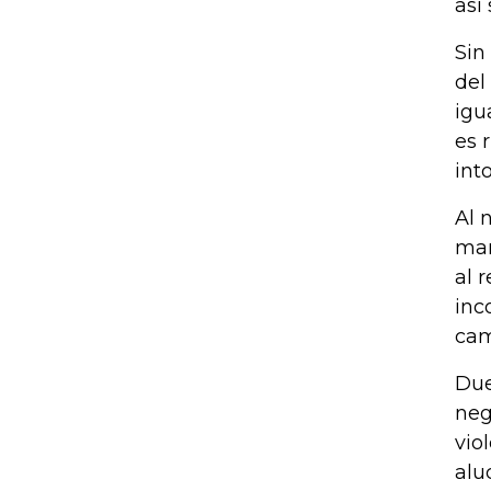
así
Sin
del
igu
es 
int
Al 
man
al 
inc
cam
Due
neg
vio
alu