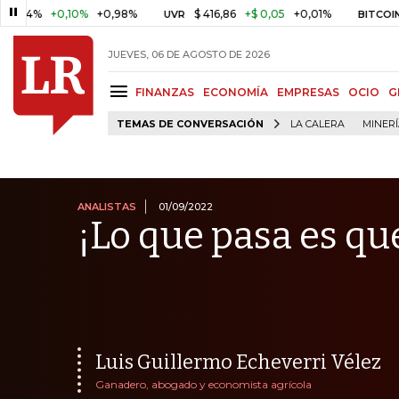
+0,10%
+0,98%
$ 416,86
+$ 0,05
+0,01%
US$ 6
UVR
BITCOIN
JUEVES, 06 DE AGOSTO DE 2026
FINANZAS
ECONOMÍA
EMPRESAS
OCIO
G
TEMAS DE CONVERSACIÓN
LA CALERA
MINER
ANALISTAS
01/09/2022
¡Lo que pasa es qu
Luis Guillermo Echeverri Vélez
Ganadero, abogado y economista agrícola