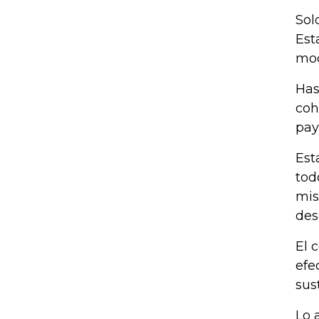
Sol
Est
mod
Has
coh
pay
Est
tod
mis
des
El 
efe
sus
Lo 