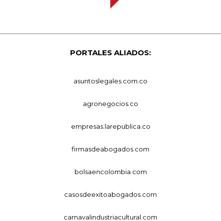
PORTALES ALIADOS:
asuntoslegales.com.co
agronegocios.co
empresas.larepublica.co
firmasdeabogados.com
bolsaencolombia.com
casosdeexitoabogados.com
carnavalindustriacultural.com