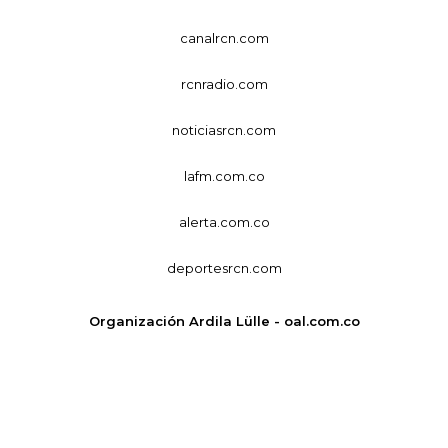
canalrcn.com
rcnradio.com
noticiasrcn.com
lafm.com.co
alerta.com.co
deportesrcn.com
Organización Ardila Lülle - oal.com.co