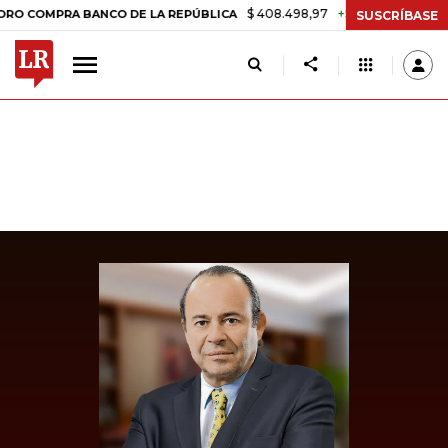
$ 408.498,97
+$ 8.753,81
+2,19%
PRA BANCO DE LA REPÚBLICA
T
SUSCRÍBASE