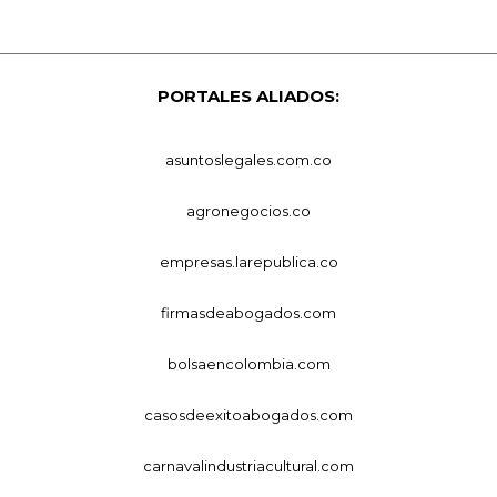
PORTALES ALIADOS:
asuntoslegales.com.co
agronegocios.co
empresas.larepublica.co
firmasdeabogados.com
bolsaencolombia.com
casosdeexitoabogados.com
carnavalindustriacultural.com