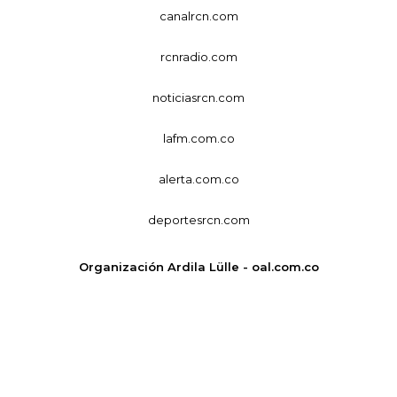
canalrcn.com
rcnradio.com
noticiasrcn.com
lafm.com.co
alerta.com.co
deportesrcn.com
Organización Ardila Lülle - oal.com.co