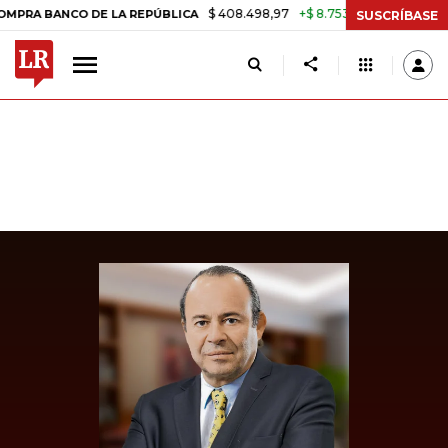
$ 408.498,97
+$ 8.753,81
+2,19%
ANCO DE LA REPÚBLICA
TASA D
SUSCRÍBASE