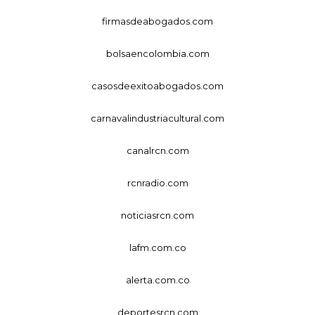
firmasdeabogados.com
bolsaencolombia.com
casosdeexitoabogados.com
carnavalindustriacultural.com
canalrcn.com
rcnradio.com
noticiasrcn.com
lafm.com.co
alerta.com.co
deportesrcn.com