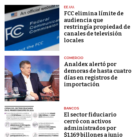
EE.UU.
FCC elimina límite de
audiencia que
restringía propiedad de
canales de televisión
locales
COMERCIO
Analdex alertó por
demoras de hasta cuatro
días en registros de
importación
BANCOS
El sector fiduciario
cerró con activos
administrados por
$1.169 billones a junio