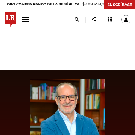
$ 408.498,97
+$ 8.753,81
+2,19%
 COMPRA BANCO DE LA REPÚBLICA
SUSCRÍBASE