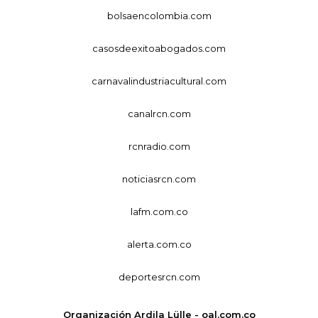
bolsaencolombia.com
casosdeexitoabogados.com
carnavalindustriacultural.com
canalrcn.com
rcnradio.com
noticiasrcn.com
lafm.com.co
alerta.com.co
deportesrcn.com
Organización Ardila Lülle - oal.com.co