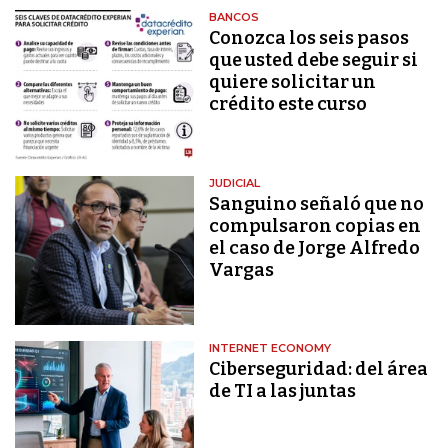
BANCOS
Conozca los seis pasos
que usted debe seguir si
quiere solicitar un
crédito este curso
JUDICIAL
Sanguino señaló que no
compulsaron copias en
el caso de Jorge Alfredo
Vargas
INTERNET ECONOMY
Ciberseguridad: del área
de TI a las juntas