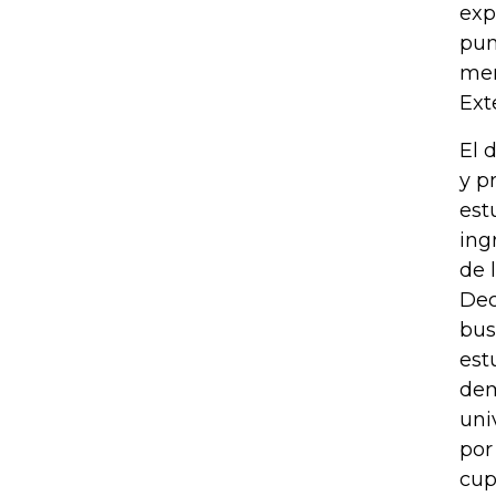
exp
pun
men
Ext
El 
y p
est
ing
de 
Dec
bus
est
dem
uni
por
cup