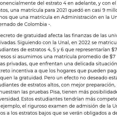
onencialmente del estrato 4 en adelante, y con e
tos, una matrícula para 2021 quedó en casi 9 mill
os que una matrícula en Administración en la Un
ernado de Colombia -.
decreto de gratuidad afecta las finanzas de las un
rivadas. Siguiendo con la Unal, en 2022 se matricu
udiantes de estratos 4, 5 y 6 que representarían $
resos si asumimos una matrícula promedio de $7 m
las privadas, que enfrentan una delicada situación 
reto incentiva a que los hogares que pueden pag
quen la gratuidad. Pero un efecto no deseado esta
udiantes de estratos altos, con mejor preparación,
uestran las pruebas Pisa, tienen más posibilidade
versidad. Estos estudiantes tendrían más compete
 ejemplo, el riguroso examen de admisión de la Un
os a los estratos bajos que se verán obligados a d