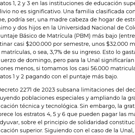
ratos 1, 2 y 3 en las instituciones de educación sup
alivio no es significativo. Una familia clasificada c
e, podría ser, una madre cabeza de hogar de estra
imo y dos hijos en la Universidad Nacional de Co
Puntaje Básico de Matrícula (PBM) más bajo (entre 
tinar casi $200.000 por semestre, unos $32.000 m
 matrículas, o sea, 3,7% de su ingreso. Esto lo gas
uerzo de domingo, pero para la Unal significarían
lones menos, si tomamos los casi 56.000 matricu
ratos 1 y 2 pagando con el puntaje más bajo.
Decreto 2271 de 2023 subsana limitaciones del dec
luyendo poblaciones especiales y ampliando la gra
cación técnica y tecnológica. Sin embargo, la grat
orece los estratos 4, 5 y 6 que pueden pagar las ma
dyuvar, sobre el principio de solidaridad constituc
cación superior. Siguiendo con el caso de la Unal