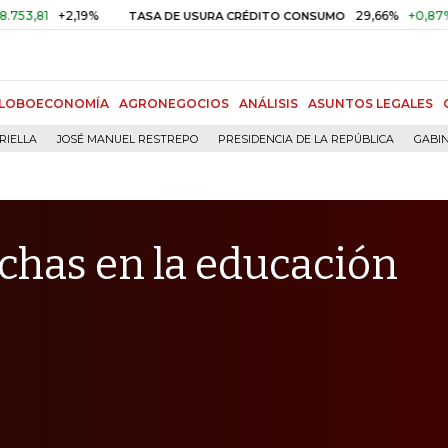
+2,19%
29,66%
+0,87%
+3,02
TASA DE USURA CRÉDITO CONSUMO
LOBOECONOMÍA
AGRONEGOCIOS
ANÁLISIS
ASUNTOS LEGALES
RIELLA
JOSÉ MANUEL RESTREPO
PRESIDENCIA DE LA REPÚBLICA
GABIN
chas en la educación