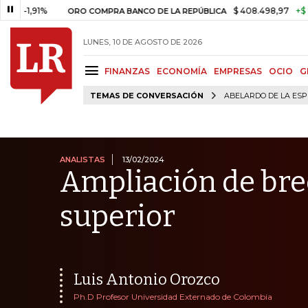
1%
$ 408.498,97
+$ 8.753,81
ORO COMPRA BANCO DE LA REPÚBLICA
LUNES, 10 DE AGOSTO DE 2026
FINANZAS
ECONOMÍA
EMPRESAS
OCIO
G
TEMAS DE CONVERSACIÓN
ABELARDO DE LA ESP
ANALISTAS
13/02/2024
Ampliación de bre
superior
Luis Antonio Orozco
Ph.D Profesor Universidad Externado de Colombia