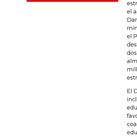
est
el 
Dan
mín
el 
des
dos
alm
mil
est
El 
inc
edu
fav
coa
edu