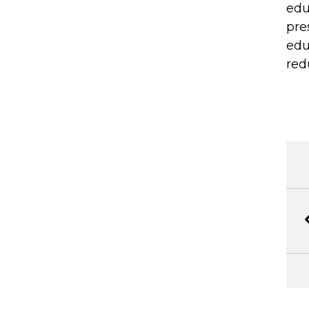
edu
pre
edu
red