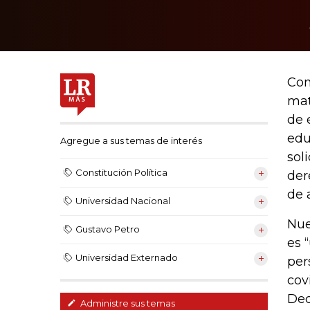
Con
mat
de 
edu
Agregue a sus temas de interés
sol
Constitución Política
der
de 
Universidad Nacional
Nue
Gustavo Petro
es 
Universidad Externado
per
cov
Dec
Administre sus temas