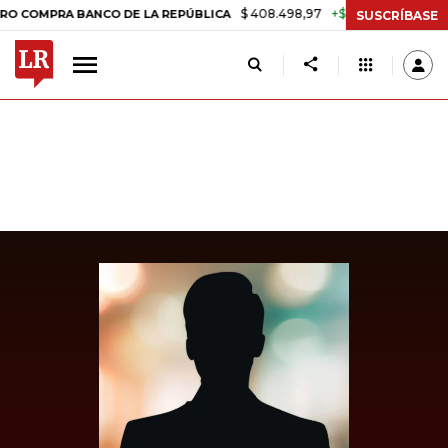
$ 408.498,97
+$ 8.753,81
+2,19%
MPRA BANCO DE LA REPÚBLICA
SUSCRÍBASE