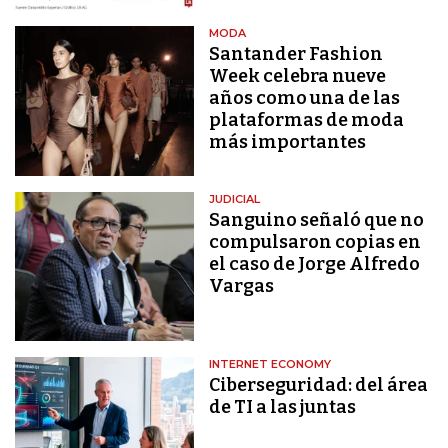
MODA
Santander Fashion
Week celebra nueve
años como una de las
plataformas de moda
más importantes
JUDICIAL
Sanguino señaló que no
compulsaron copias en
el caso de Jorge Alfredo
Vargas
INTERNET ECONOMY
Ciberseguridad: del área
de TI a las juntas