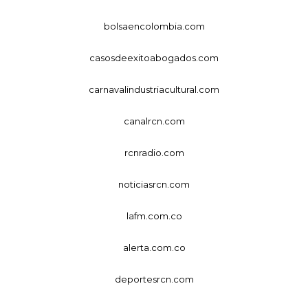
bolsaencolombia.com
casosdeexitoabogados.com
carnavalindustriacultural.com
canalrcn.com
rcnradio.com
noticiasrcn.com
lafm.com.co
alerta.com.co
deportesrcn.com