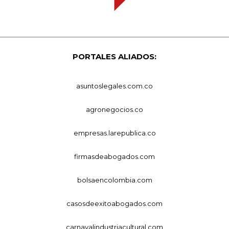
PORTALES ALIADOS:
asuntoslegales.com.co
agronegocios.co
empresas.larepublica.co
firmasdeabogados.com
bolsaencolombia.com
casosdeexitoabogados.com
carnavalindustriacultural.com