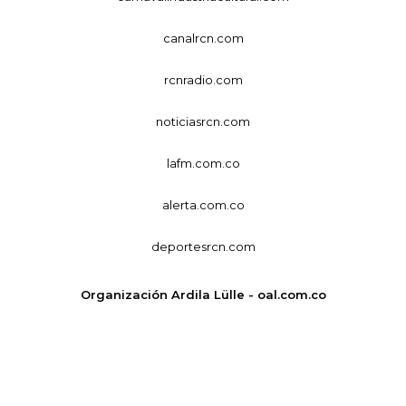
canalrcn.com
rcnradio.com
noticiasrcn.com
lafm.com.co
alerta.com.co
deportesrcn.com
Organización Ardila Lülle - oal.com.co