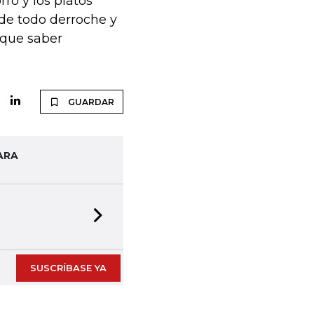
ro y los platos
 de todo derroche y
 que saber
GUARDAR
ARA
 DIGITAL
Next slide
nuestras publicaciones impresas en formato digital
SUSCRÍBASE YA