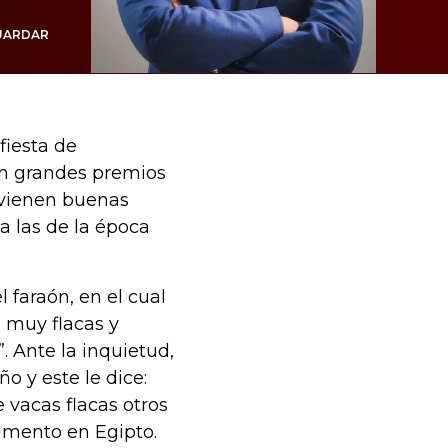
UARDAR
fiesta de
an grandes premios
 vienen buenas
a las de la época
 faraón, en el cual
s muy flacas y
. Ante la inquietud,
ño y este le dice:
e vacas flacas otros
imento en Egipto.