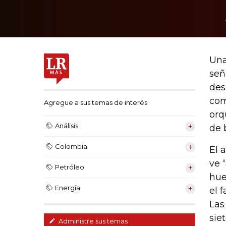
Una
señ
des
com
Agregue a sus temas de interés
orq
Análisis
de 
Colombia
El 
ve 
Petróleo
hue
Energía
el 
Las
sie
Administre sus temas