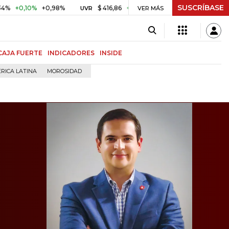
SUSCRÍBASE
10%
+0,98%
$ 416,86
+$ 0,05
+0,01%
US$ 64.44
UVR
VER MÁS
BITCOIN
CAJA FUERTE
INDICADORES
INSIDE
RICA LATINA
MOROSIDAD