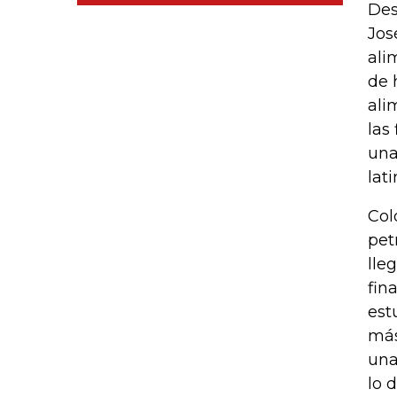
Des
Jos
ali
de 
ali
las
una
lat
Col
pet
lle
fin
est
más
una
lo 