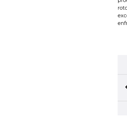
pro
rot
exc
enf
BIBLIOTECA PERSONAL
5
Seleccione y conserve sus artículos fa