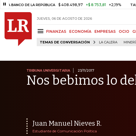
$ 408.498,97
+$ 8.753,81
+2,19%
CO DE LA REPÚBLICA
TASA DE U
JUEVES, 06 DE AGOSTO DE 2026
FINANZAS
ECONOMÍA
EMPRESAS
OCIO
G
TEMAS DE CONVERSACIÓN
LA CALERA
MINER
TRIBUNA UNIVERSITARIA
23/11/2017
Nos bebimos lo de
Juan Manuel Nieves R.
Estudiante de Comunicación Política