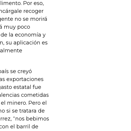
imento. Por eso,
encárgale recoger
gente no se morirá
rá muy poco
o de la economía y
n, su aplicación es
cialmente
país se creyó
as exportaciones
asto estatal fue
falencias cometidas
 el minero. Pero el
 si se tratara de
érrez, “nos bebimos
on el barril de