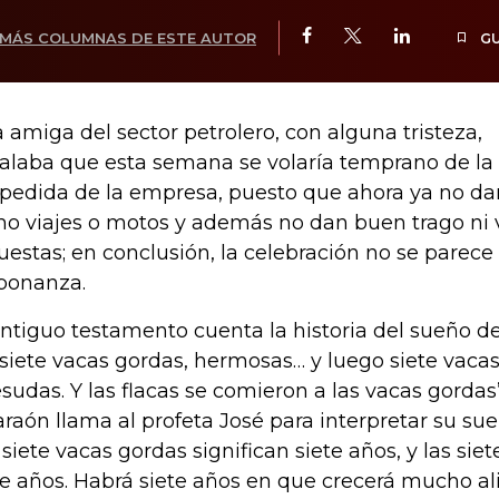
MÁS COLUMNAS DE ESTE AUTOR
G
 amiga del sector petrolero, con alguna tristeza,
alaba que esta semana se volaría temprano de la 
pedida de la empresa, puesto que ahora ya no d
o viajes o motos y además no dan buen trago ni
uestas; en conclusión, la celebración no se parece 
bonanza.
antiguo testamento cuenta la historia del sueño del
“siete vacas gordas, hermosas… y luego siete vaca
sudas. Y las flacas se comieron a las vacas gordas”
faraón llama al profeta José para interpretar su sue
 siete vacas gordas significan siete años, y las siet
te años. Habrá siete años en que crecerá mucho al