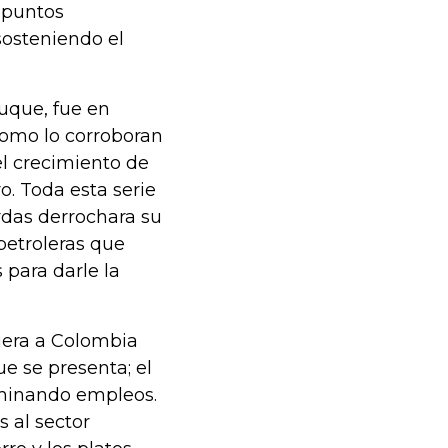
 puntos
sosteniendo el
Duque, fue en
como lo corroboran
el crecimiento de
o. Toda esta serie
rdas derrochara su
etroleras que
para darle la
iera a Colombia
ue se presenta; el
iminando empleos.
 al sector