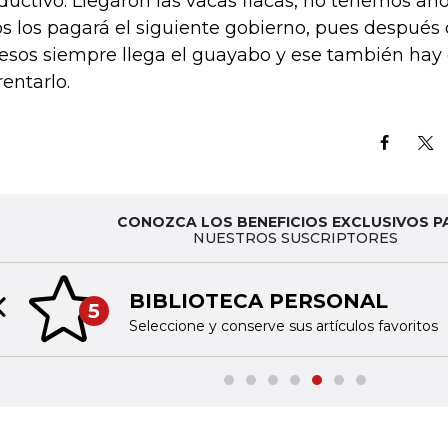
ductivo. Llegaron las vacas flacas, no tenemos ahor
os los pagará el siguiente gobierno, pues después
esos siempre llega el guayabo y ese también hay
rentarlo.
CONOZCA LOS BENEFICIOS EXCLUSIVOS P
NUESTROS SUSCRIPTORES
TINTA
6
Previous slide
voritos
Acceda a 