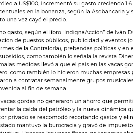
róleo a US$100, incrementó su gasto creciendo 1,6
centuales en la bonanza, según la Asobancaria y 
to una vez cayó el precio.
ho gasto, según el libro “IndignaAcción” de Iván 
ación de puestos públicos, publicidad y eventos (
ormes de la Contraloría), prebendas políticas y en 
 subsidios, como también lo señala la revista Diner
malas medidas llevó a que el país en las vacas go
ero, como también lo hicieron muchas empresas p
garon a contratar semanalmente grupos musicales 
nvenida al fin de semana.
 vacas gordas no generaron un ahorro que permit
rentar la caída del petróleo y la nueva dinámica q
tor privado se reacomodó recortando gastos y el
Estado mantuvo la burocracia y gravó de impuestos