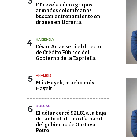
3
FT revela cómo grupos
armados colombianos
buscan entrenamiento en
drones en Ucrania
4
HACIENDA
César Arias será el director
de Crédito Público del
Gobierno de la Espriella
5
ANÁLISIS
Más Hayek, mucho más
Hayek
6
BOLSAS
El dólar cerró $21,81 a la baja
durante el último día hábil
del gobierno de Gustavo
Petro