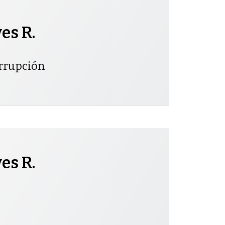
es R.
orrupción
es R.