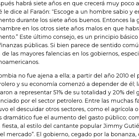
pués habrá siete años en que crecerá muy poco al
é le dice al Faraón: “Escoge a un hombre sabio y 
mento durante los siete años buenos. Entonces la 
hambre en los otros siete años malos en que hab
mento.” Este último consejo, es un principio básic
 finanzas públicas. Si bien parece de sentido comú
 de las mayores falencias en los gobiernos, espe
inoamericanos.
ombia no fue ajena a ella; a partir del año 2010 el 
rolero y su economía comenzó a depender de él; l
garon a representar 51% de su totalidad y 20% del g
anciado por el sector petrolero. Entre las muchas 
uvo el descuidar otros sectores, como el agrícola o
 dramático fue el aumento del gasto público; como
 fiesta, al estilo del cantante popular Jimmy Guti
del mercado”. El gobierno, cegado por la bonanza, c