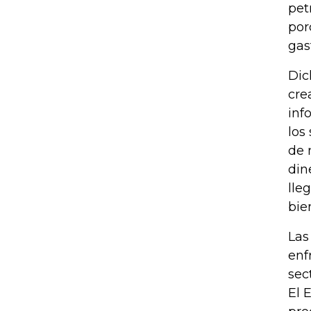
pet
por
gas
Dic
cre
inf
los
de 
din
lle
bie
Las
enf
sec
El 