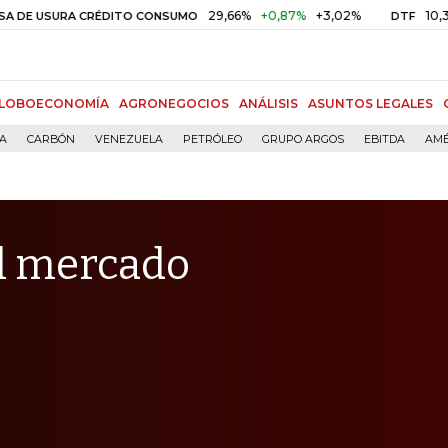
29,66%
+0,87%
+3,02%
10,34%
+0,
SURA CRÉDITO CONSUMO
DTF
LOBOECONOMÍA
AGRONEGOCIOS
ANÁLISIS
ASUNTOS LEGALES
ÍA
CARBÓN
VENEZUELA
PETRÓLEO
GRUPO ARGOS
EBITDA
AMÉ
l mercado