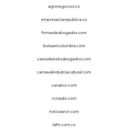
agronegocios.co
empresas.larepublica.co
firmasdeabogados.com
bolsaencolombia.com
casosdeexitoabogados.com
carnavalindustriacultural.com
canalrcn.com
rcnradio.com
noticiasrcn.com
lafm.com.co