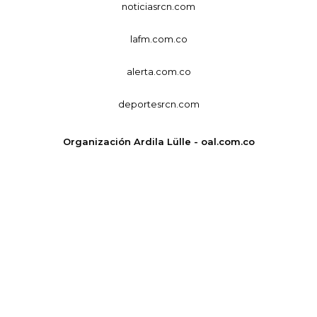
noticiasrcn.com
lafm.com.co
alerta.com.co
deportesrcn.com
Organización Ardila Lülle - oal.com.co