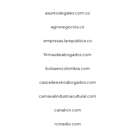
asuntoslegales.com.co
agronegocios.co
empresas.larepublica.co
firmasdeabogados.com
bolsaencolombia.com
casosdeexitoabogados.com
carnavalindustriacultural.com
canalrcn.com
rcnradio.com