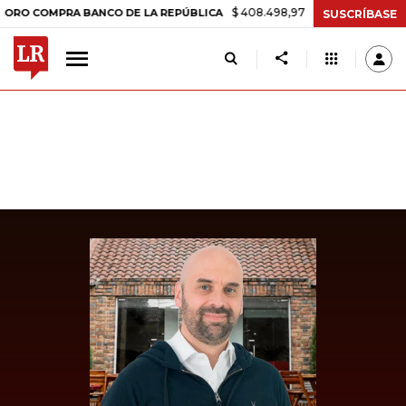
$ 408.498,97
+$ 8.753,81
+2,19%
OMPRA BANCO DE LA REPÚBLICA
SUSCRÍBASE