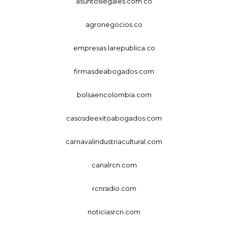
asuntoslegales.com.co
agronegocios.co
empresas.larepublica.co
firmasdeabogados.com
bolsaencolombia.com
casosdeexitoabogados.com
carnavalindustriacultural.com
canalrcn.com
rcnradio.com
noticiasrcn.com