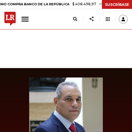
$ 408.498,97
+$ 8.753,81
+2,19%
MPRA BANCO DE LA REPÚBLICA
T
SUSCRÍBASE