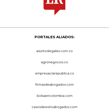
PORTALES ALIADOS:
asuntoslegales.com.co
agronegocios.co
empresas.larepublica.co
firmasdeabogados.com
bolsaencolombia.com
casosdeexitoabogados.com