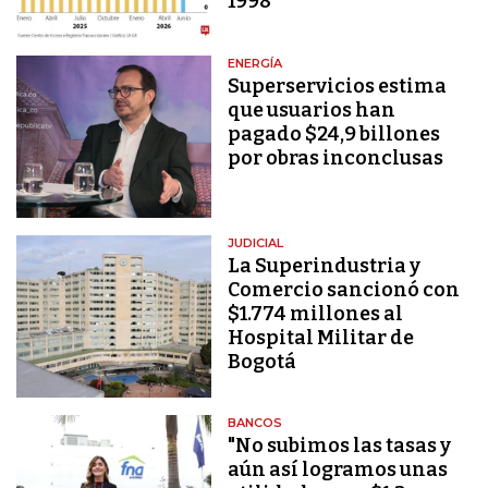
1998
ENERGÍA
Superservicios estima
que usuarios han
pagado $24,9 billones
por obras inconclusas
JUDICIAL
La Superindustria y
Comercio sancionó con
$1.774 millones al
Hospital Militar de
Bogotá
BANCOS
"No subimos las tasas y
aún así logramos unas