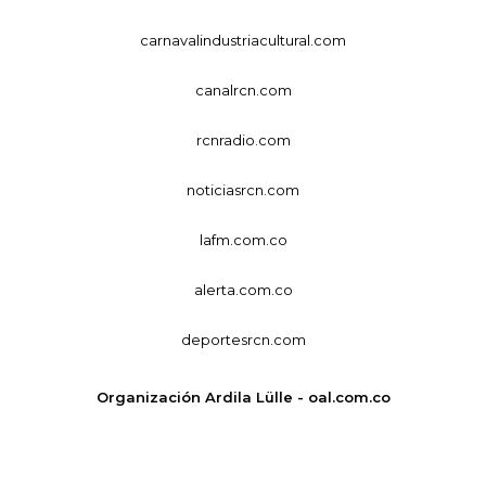
carnavalindustriacultural.com
canalrcn.com
rcnradio.com
noticiasrcn.com
lafm.com.co
alerta.com.co
deportesrcn.com
Organización Ardila Lülle - oal.com.co