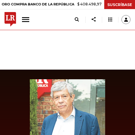
$ 408.498,97
+$ 8.753,81
+2,19%
OMPRA BANCO DE LA REPÚBLICA
SUSCRÍBASE