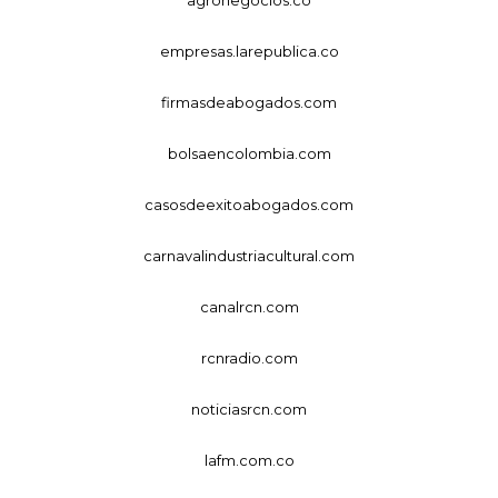
agronegocios.co
empresas.larepublica.co
firmasdeabogados.com
bolsaencolombia.com
casosdeexitoabogados.com
carnavalindustriacultural.com
canalrcn.com
rcnradio.com
noticiasrcn.com
lafm.com.co